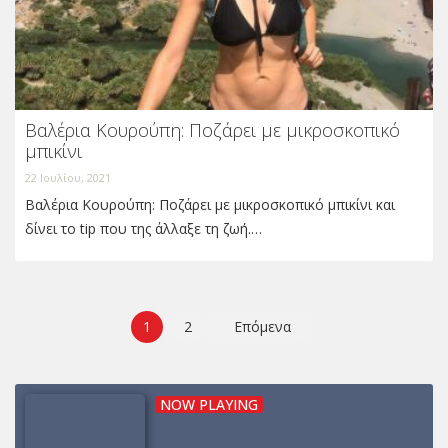
Βαλέρια Κουρούπη: Ποζάρει με μικροσκοπικό
μπικίνι
22 Ιουλίου, 2021
Βαλέρια Κουρούπη: Ποζάρει με μικροσκοπικό μπικίνι και
δίνει το tip που της άλλαξε τη ζωή.…
Σελιδοποίηση
1
2
Επόμενα
άρθρων
NOW PLAYING