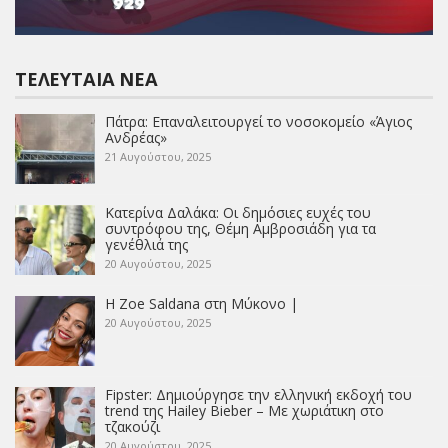
ΤΕΛΕΥΤΑΊΑ ΝΈΑ
Πάτρα: Επαναλειτουργεί το νοσοκομείο «Άγιος
Ανδρέας»
21 Αυγούστου, 2025
Κατερίνα Δαλάκα: Οι δημόσιες ευχές του
συντρόφου της, Θέμη Αμβροσιάδη για τα
γενέθλιά της
20 Αυγούστου, 2025
Η Zoe Saldana στη Μύκονο |
20 Αυγούστου, 2025
Fipster: Δημιούργησε την ελληνική εκδοχή του
trend της Hailey Bieber – Με χωριάτικη στο
τζακούζι
20 Αυγούστου, 2025