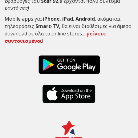
εφαρμογές του
Star 92.9
έρχονται πολύ σύντομα
κοντά σας!
Mobile apps για
iPhone
,
iPad
,
Android
, ακόμα και
τηλεοράσεις
Smart-TV,
θα είναι διαθέσιμες για άμεσο
download σε όλα τα online stores…
μείνετε
συντονισμένοι
!