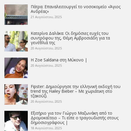
Πάτρα: Επαναλειτουργεί το νοσοκομείο «Άγιος
Ανδρέας»
21 Αυγούστου, 2025
Κατερίνα Δαλάκα: Οι δημόσιες ευχές του
συντρόφου της, Θέμη Αμβροσιάδη για τα
γενέθλιά της
20 Αυγούστου, 2025
Η Zoe Saldana στη Μύκονο |
20 Αυγούστου, 2025
Fipster: Δημιούργησε την ελληνική εκδοχή του
trend της Hailey Bieber – Με χωριάτικη στο
τζακούζι
20 Αυγούστου, 2025
Εξιτήριο για τον Γιώργο Μαζωνάκη από το
Δρομοκαΐτειο – Τι είπε ο τραγουδιστής στους
δημοσιογράφους |
18 Αυγούστου, 2025