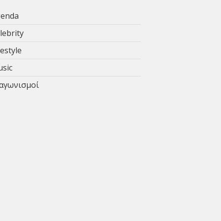
enda
lebrity
festyle
sic
αγωνισμοί