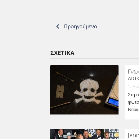
Προηγούμενο
ΣΧΕΤΙΚΆ
Γνω
δια
13 Μαρ
Στη σ
φωτο
Ναρκ
Jenn