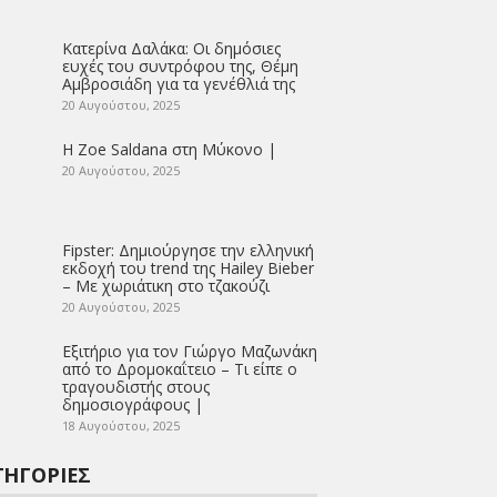
Κατερίνα Δαλάκα: Οι δημόσιες
ευχές του συντρόφου της, Θέμη
Αμβροσιάδη για τα γενέθλιά της
20 Αυγούστου, 2025
Η Zoe Saldana στη Μύκονο |
20 Αυγούστου, 2025
Fipster: Δημιούργησε την ελληνική
εκδοχή του trend της Hailey Bieber
– Με χωριάτικη στο τζακούζι
20 Αυγούστου, 2025
Εξιτήριο για τον Γιώργο Μαζωνάκη
από το Δρομοκαΐτειο – Τι είπε ο
τραγουδιστής στους
δημοσιογράφους |
18 Αυγούστου, 2025
ΤΗΓΟΡΊΕΣ