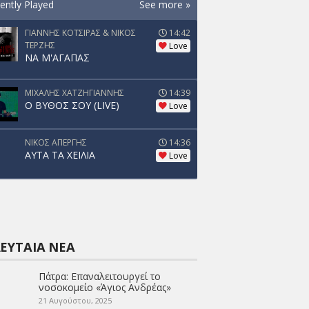
ently Played
See more »
ΓΙΑΝΝΗΣ ΚΟΤΣΙΡΑΣ & ΝΙΚΟΣ
14:42
ΤΕΡΖΗΣ
Love
ΝΑ Μ'ΑΓΑΠΑΣ
ΜΙΧΑΛΗΣ ΧΑΤΖΗΓΙΑΝΝΗΣ
14:39
Ο ΒΥΘΟΣ ΣΟΥ (LIVE)
Love
ΝΙΚΟΣ ΑΠΕΡΓΗΣ
14:36
ΑΥΤΑ ΤΑ ΧΕΙΛΙΑ
Love
ΕΥΤΑΊΑ ΝΈΑ
Πάτρα: Επαναλειτουργεί το
νοσοκομείο «Άγιος Ανδρέας»
21 Αυγούστου, 2025