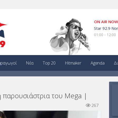
ON AIR NOW
Star 92.9 Non
01:00 - 12:00
ραγωγοί
Νέα
Top 20
Hitmaker
Agenda
Δ
η παρουσιάστρια του Mega |
267