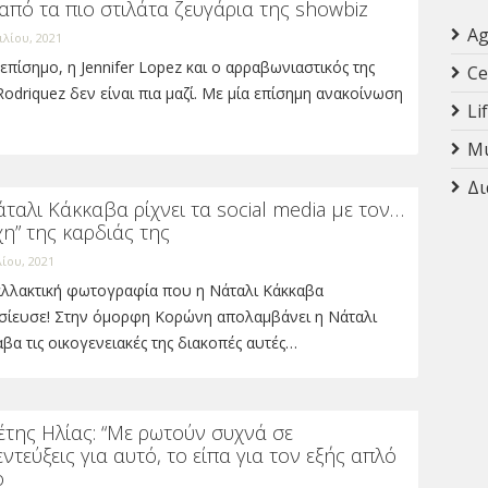
από τα πιο στιλάτα ζευγάρια της showbiz
Ag
ιλίου, 2021
 επίσημο, η Jennifer Lopez και ο αρραβωνιαστικός της
Ce
Rodriquez δεν είναι πια μαζί. Με μία επίσημη ανακοίνωση
Li
Mu
Δι
ταλι Κάκκαβα ρίχνει τα social media με τον…
χη” της καρδιάς της
λίου, 2021
αλλακτική φωτογραφία που η Νάταλι Κάκκαβα
σίευσε! Στην όμορφη Κορώνη απολαμβάνει η Νάταλι
βα τις οικογενειακές της διακοπές αυτές…
της Ηλίας: “Με ρωτούν συχνά σε
ντεύξεις για αυτό, το είπα για τον εξής απλό
ο