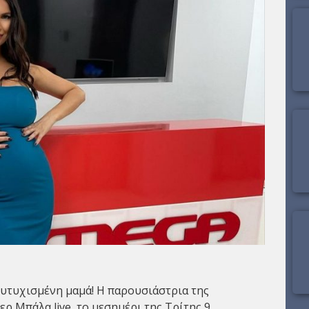
ευτυχισμένη μαμά! Η παρουσιάστρια της
ρ Μπάλα live, το μεσημέρι της Τρίτης 9