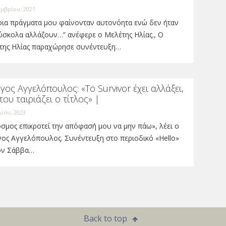
εμβρίου, 2021
οια πράγματα μου φαίνονταν αυτονόητα ενώ δεν ήταν
ύσκολα αλλάζουν…” ανέφερε ο Μελέτης Ηλίας., Ο
της Ηλίας παραχώρησε συνέντευξη…
γος Αγγελόπουλος: «Το Survivor έχει αλλάξει,
του ταιριάζει ο τίτλος» |
λίου, 2023
σμος επικροτεί την απόφασή μου να μην πάω», λέει ο
γος Αγγελόπουλος. Συνέντευξη στο περιοδικό «Hello»
τον Σάββα…
Back to top