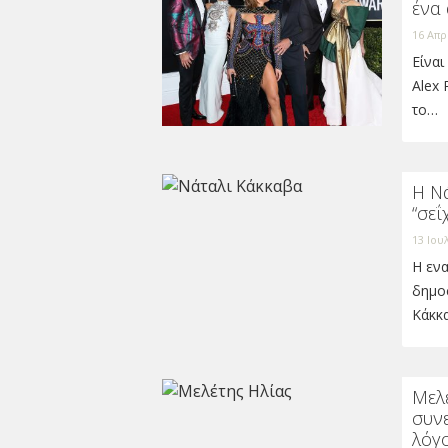
ένα 
16 Απρ
Eίναι
Alex 
το…
Η Νά
“σεΐ
13 Ιου
Η εν
δημο
Κάκκα
Μελέ
συνε
λόγ