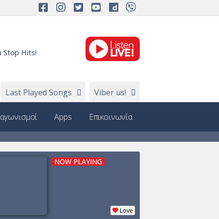
 Stop Hits!
Last Played Songs
Viber us!
ιαγωνισμοί
Apps
Επικοινωνία
NOW PLAYING
Love