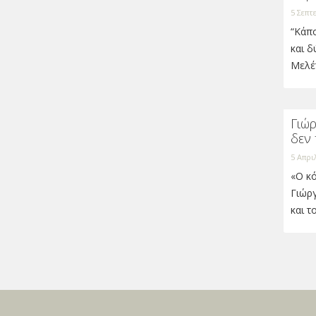
5 Σεπτ
“Κάπ
και δ
Μελέ
Γιώρ
δεν 
5 Απρι
«Ο κό
Γιώρ
και 