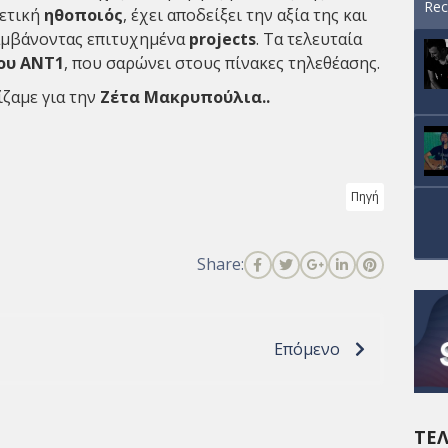
Rec
ρετική
ηθοποιός
, έχει αποδείξει την αξία της και
αμβάνοντας επιτυχημένα
projects
. Τα τελευταία
ου ΑΝΤ1
, που σαρώνει στους πίνακες τηλεθέασης.
ίζαμε για την
Ζέτα
Μακρυπούλια
..
Πηγή
Share:
Επόμενο
ΤΕΛ