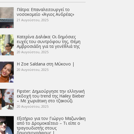
Πάτρα: Επαναλειτουργεί το
νοσοκομείο «Άγιος Ανδρέας»
21 Αυγούστου, 2025
Κατερίνα Δαλάκα: Οι δημόσιες
ευχές του συντρόφου της, Θέμη
Αμβροσιάδη για τα γενέθλιά της
20 Αυγούστου, 2025
Η Zoe Saldana στη Μύκονο |
20 Αυγούστου, 2025
Fipster: Δημιούργησε την ελληνική
εκδοχή του trend της Hailey Bieber
– Με χωριάτικη στο τζακούζι
20 Αυγούστου, 2025
Εξιτήριο για τον Γιώργο Μαζωνάκη
από το Δρομοκαΐτειο – Τι είπε ο
τραγουδιστής στους
δημοσιογράφους |