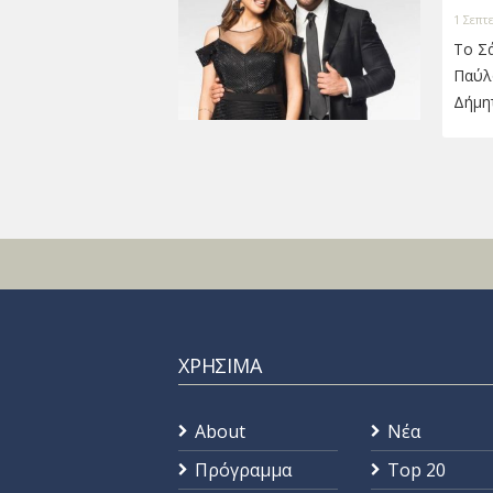
1 Σεπτ
Το Σά
Παύλο
Δήμητ
ΧΡΗΣΙΜΑ
About
Νέα
Πρόγραμμα
Top 20