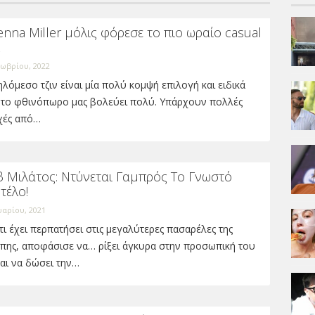
enna Miller μόλις φόρεσε το πιο ωραίο casual
ωβρίου, 2022
λόμεσο τζιν είναι μία πολύ κομψή επιλογή και ειδικά
 το φθινόπωρο μας βολεύει πολύ. Υπάρχουν πολλές
χές από…
β Μιλάτος: Ντύνεται Γαμπρός Το Γνωστό
τέλο!
υαρίου, 2021
ι έχει περπατήσει στις μεγαλύτερες πασαρέλες της
πης, αποφάσισε να… ρίξει άγκυρα στην προσωπική του
αι να δώσει την…