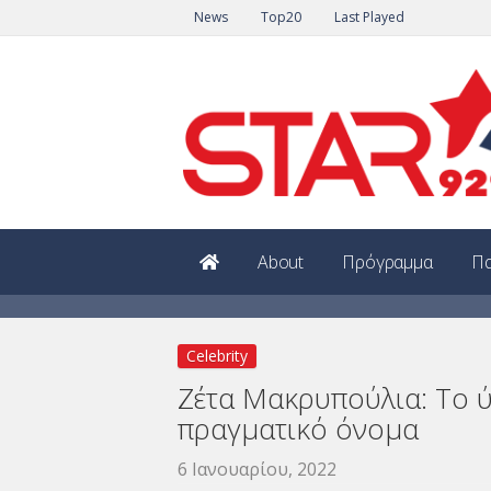
News
Top20
Last Played
About
Πρόγραμμα
Πα
Celebrity
Ζέτα Μακρυπούλια: Το ύψ
πραγματικό όνομα
6 Ιανουαρίου, 2022