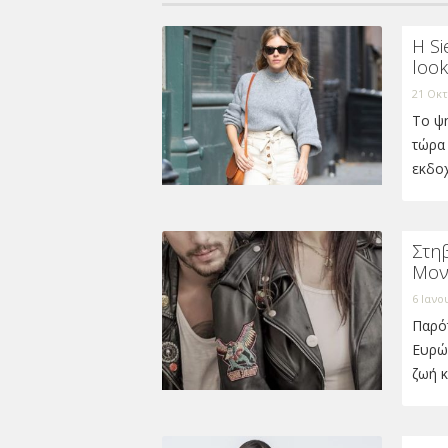
Η Si
look
21 Οκτ
To ψη
τώρα
εκδο
Στη
Μον
6 Ιανο
Παρότ
Ευρώ
ζωή κ