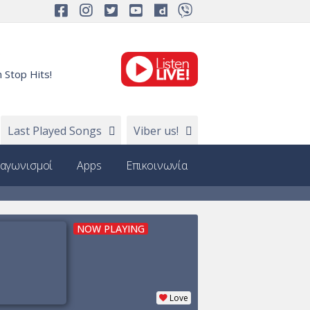
 Stop Hits!
Last Played Songs
Viber us!
ιαγωνισμοί
Apps
Επικοινωνία
NOW PLAYING
Love