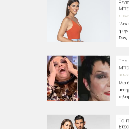
Ξεσπ
Μπεκ
16 Ιαν
“Δεν 
ή την
Day, 
The
Μπα
30 Νοε
Μια έ
μεσημ
τηλε
Το π
Ετεο