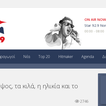
ON AIR NOW
Star 92.9 Non
00:00 - 08:00
ραγωγοί
Νέα
Top 20
Hitmaker
Agenda
Δ
ος, τα κιλά, η ηλικία και το
2746