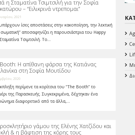
ά η Σταματίνα Τσιμτσιλή για την Σοφία
ατώρου – “Ειλικρινά ντρεπομαι”
ΚΑ
ουαρίου, 2021
υπάρχουν ίσες αποστάσεις στην κακοποίηση, την λεκτική
 σωματική” αποσαφηνίζει η παρουσιάστρια του Happy
Ag
Σταματίνα Τσιμτσιλή. Το…
Ce
Li
 Booth: Η απίθανη φάρσα της Κατιάνας
Mu
λανίκα στη Σοφία Μουτίδου
Δι
μβρίου, 2020
κπληξη περίμενε τα κορίτσια του “The Booth” το
έρι της Παρασκευής. Συγκεκριμένα, δέχτηκαν ένα
φώνημα διαφορετικό από τα άλλα,…
ροσκλητήριο γάμου της Ελένης Χατζίδου και
κλή & η βάφτιση της κόρης τους