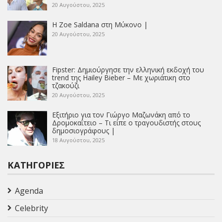
20 Αυγούστου, 2025
Η Zoe Saldana στη Μύκονο |
20 Αυγούστου, 2025
Fipster: Δημιούργησε την ελληνική εκδοχή του
trend της Hailey Bieber – Με χωριάτικη στο
τζακούζι
20 Αυγούστου, 2025
Εξιτήριο για τον Γιώργο Μαζωνάκη από το
Δρομοκαΐτειο – Τι είπε ο τραγουδιστής στους
δημοσιογράφους |
18 Αυγούστου, 2025
ΚΑΤΗΓΟΡΊΕΣ
Agenda
Celebrity