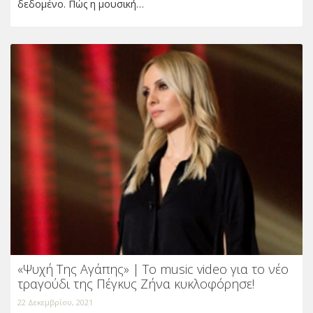
δεδομένο. Πώς η μουσική…
«Ψυχή Της Αγάπης» | Το music video για το νέο
τραγούδι της Πέγκυς Ζήνα κυκλοφόρησε!
22 Δεκεμβρίου, 2021