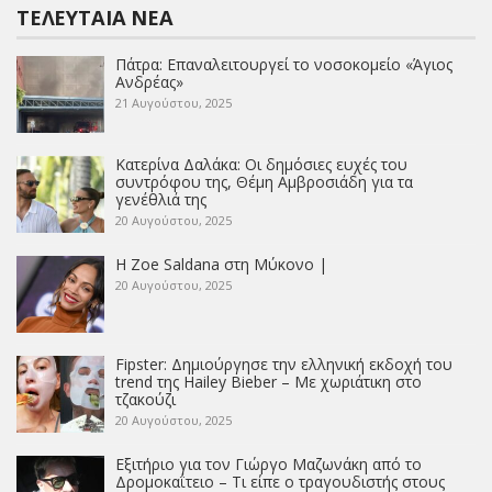
ΤΕΛΕΥΤΑΊΑ ΝΈΑ
Πάτρα: Επαναλειτουργεί το νοσοκομείο «Άγιος
Ανδρέας»
21 Αυγούστου, 2025
Κατερίνα Δαλάκα: Οι δημόσιες ευχές του
συντρόφου της, Θέμη Αμβροσιάδη για τα
γενέθλιά της
20 Αυγούστου, 2025
Η Zoe Saldana στη Μύκονο |
20 Αυγούστου, 2025
Fipster: Δημιούργησε την ελληνική εκδοχή του
trend της Hailey Bieber – Με χωριάτικη στο
τζακούζι
20 Αυγούστου, 2025
Εξιτήριο για τον Γιώργο Μαζωνάκη από το
Δρομοκαΐτειο – Τι είπε ο τραγουδιστής στους