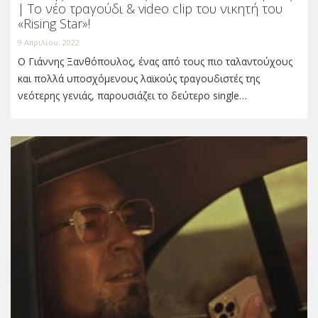
| Το νέο τραγούδι & video clip του νικητή του
«Rising Star»!
9 Απριλίου, 2022
Ο Γιάννης Ξανθόπουλος, ένας από τους πιο ταλαντούχους
και πολλά υποσχόμενους λαϊκούς τραγουδιστές της
νεότερης γενιάς, παρουσιάζει το δεύτερο single…