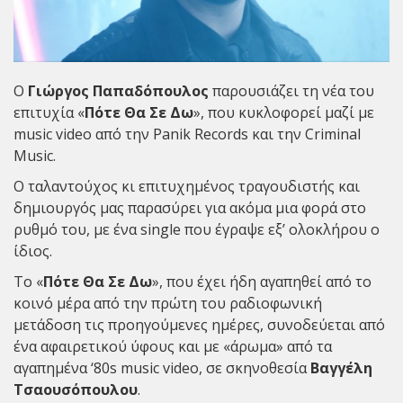
Ο
Γιώργος Παπαδόπουλος
παρουσιάζει τη νέα του
επιτυχία «
Πότε Θα Σε Δω
», που κυκλοφορεί μαζί με
music video από την Panik Records και την Criminal
Music.
Ο ταλαντούχος κι επιτυχημένος τραγουδιστής και
δημιουργός μας παρασύρει για ακόμα μια φορά στο
ρυθμό του, με ένα single που έγραψε εξ’ ολοκλήρου ο
ίδιος.
Το «
Πότε Θα Σε Δω
», που έχει ήδη αγαπηθεί από το
κοινό μέρα από την πρώτη του ραδιοφωνική
μετάδοση τις προηγούμενες ημέρες, συνοδεύεται από
ένα αφαιρετικού ύφους και με «άρωμα» από τα
αγαπημένα ‘80s music video, σε σκηνοθεσία
Βαγγέλη
Τσαουσόπουλου
.