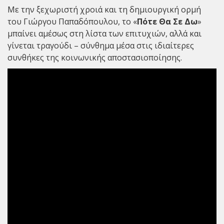
Με την ξεχωριστή χροιά και τη δημιουργική ορμή
του Γιώργου Παπαδόπουλου, το «
Πότε Θα Σε Δω
»
μπαίνει αμέσως στη λίστα των επιτυχιών, αλλά και
γίνεται τραγούδι – σύνθημα μέσα στις ιδιαίτερες
συνθήκες της κοινωνικής αποστασιοποίησης.