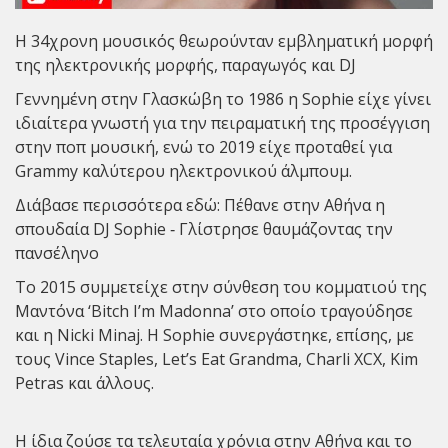
Η 34χρονη μουσικός θεωρούνταν εμβληματική μορφή
της ηλεκτρονικής μορφής, παραγωγός και DJ
Γεννημένη στην Γλασκώβη το 1986 η Sophie είχε γίνει
ιδιαίτερα γνωστή για την πειραματική της προσέγγιση
στην ποπ μουσική, ενώ το 2019 είχε προταθεί για
Grammy καλύτερου ηλεκτρονικού άλμπουμ.
Διάβασε περισσότερα εδώ: Πέθανε στην Αθήνα η
σπουδαία DJ Sophie ‑ Γλίστρησε θαυμάζοντας την
πανσέληνο
Το 2015 συμμετείχε στην σύνθεση του κομματιού της
Μαντόνα ‘Bitch I’m Madonna’ στο οποίο τραγούδησε
και η Nicki Minaj. Η Sophie συνεργάστηκε, επίσης, με
τους Vince Staples, Let’s Eat Grandma, Charli XCX, Kim
Petras και άλλους.
Η ίδια ζούσε τα τελευταία χρόνια στην Αθήνα και το