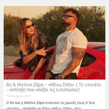
Bo & Ματίνα Ζάρα – «Μένω Σπίτι» | Το ντουέτο
– έκπληξη που κλέβει τις εντυπώσεις!
7 Οκτωβρίου, 2021
Ο Bo και η Ματίνα Ζάρα ενώνουν τις φωνές τους σ’ ένα
ντουέτο – έκπληξη με τίτλο «Μένω Σπίτι», που…