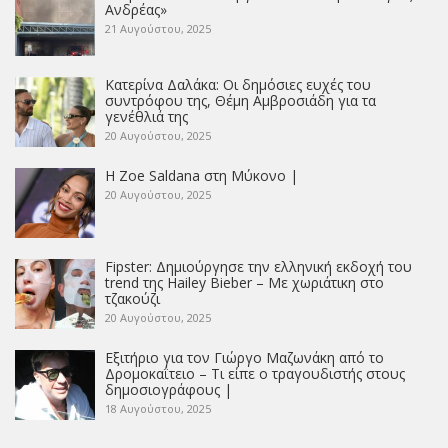
Ανδρέας»
21 Αυγούστου, 2025
Κατερίνα Δαλάκα: Οι δημόσιες ευχές του
συντρόφου της, Θέμη Αμβροσιάδη για τα
γενέθλιά της
20 Αυγούστου, 2025
Η Zoe Saldana στη Μύκονο |
20 Αυγούστου, 2025
Fipster: Δημιούργησε την ελληνική εκδοχή του
trend της Hailey Bieber – Με χωριάτικη στο
τζακούζι
20 Αυγούστου, 2025
Εξιτήριο για τον Γιώργο Μαζωνάκη από το
Δρομοκαΐτειο – Τι είπε ο τραγουδιστής στους
δημοσιογράφους |
18 Αυγούστου, 2025