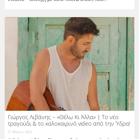
Γιώργος Λιβάνης – «Θέλω Κι Άλλα» | Το νέο
τραγούδι & το καλοκαιρινό video από την Ύδρα!
31 Μαΐου, 2021