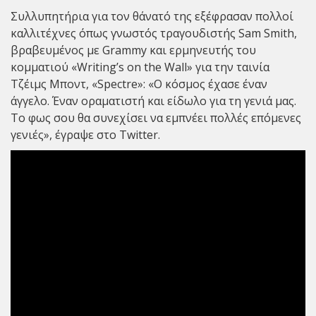
Συλλυπητήρια για τον θάνατό της εξέφρασαν πολλοί
καλλιτέχνες όπως γνωστός τραγουδιστής Sam Smith,
βραβευμένος με Grammy και ερμηνευτής του
κομματιού «Writing’s on the Wall» για την ταινία
Τζέιμς Μποντ, «Spectre»: «Ο κόσμος έχασε έναν
άγγελο. Έναν οραματιστή και είδωλο για τη γενιά μας.
Το φως σου θα συνεχίσει να εμπνέει πολλές επόμενες
γενιές», έγραψε στο Twitter.