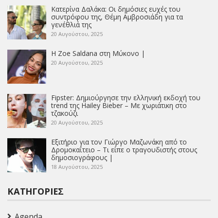
Κατερίνα Δαλάκα: Οι δημόσιες ευχές του
συντρόφου της, Θέμη Αμβροσιάδη για τα
γενέθλιά της
20 Αυγούστου, 2025
Η Zoe Saldana στη Μύκονο |
20 Αυγούστου, 2025
Fipster: Δημιούργησε την ελληνική εκδοχή του
trend της Hailey Bieber – Με χωριάτικη στο
τζακούζι
20 Αυγούστου, 2025
Εξιτήριο για τον Γιώργο Μαζωνάκη από το
Δρομοκαΐτειο – Τι είπε ο τραγουδιστής στους
δημοσιογράφους |
18 Αυγούστου, 2025
ΚΑΤΗΓΟΡΊΕΣ
Agenda