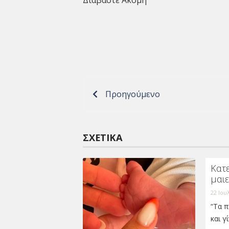
Διαβαστε Ακομη
Προηγούμενο
ΣΧΕΤΙΚΆ
Κατε
μαιε
22 Ιου
“Τα π
και γ