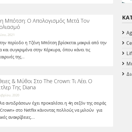
ΚΑ
νη Μπότση: Ο Απολογισμός Μετά Τον
ολιασμό
Ag
λίου, 2021
Ce
την περίοδο η Τζένη Μπότση βρίσκεται μακριά από την
 και συγκριμένα στην Κέρκυρα, όπου κάνει τις
Li
αιρινές της…
Mu
Δι
ειες & Μύθοι Στο The Crown: Τι Λέει Ο
τλερ Της Diana
μβρίου, 2020
α αντιδράσεων έχει προκαλέσει η 4η σεζόν της σειράς
Crown» στο Netflix κάνοντας πολλούς να μιλούν για
ικές ανακρίβειες.…