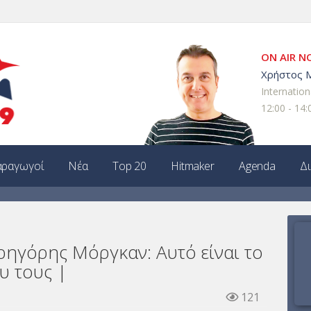
ON AIR 
Χρήστος 
Internation
12:00 - 14:
ραγωγοί
Νέα
Top 20
Hitmaker
Agenda
Δ
ρηγόρης Μόργκαν: Αυτό είναι το
υ τους |
121