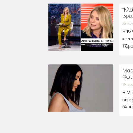
“Κλε
βρει
20 Ιαν
Η Έλλ
κεντρ
Τζίμ
Μαρ
Φωτ
19 Ιου
Η Μαρ
σημε
όλου