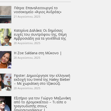
Πάτρα: Επαναλειτουργεί το
νοσοκομείο «Άγιος Ανδρέας»
21 Αυγούστου, 2025
Κατερίνα Δαλάκα: Οι δημόσιες
ευχές του συντρόφου της, Θέμη
Αμβροσιάδη για τα γενέθλιά της
20 Αυγούστου, 2025
Η Zoe Saldana στη Μύκονο |
20 Αυγούστου, 2025
Fipster: Δημιούργησε την ελληνική
εκδοχή του trend της Hailey Bieber
– Με χωριάτικη στο τζακούζι
20 Αυγούστου, 2025
Εξιτήριο για τον Γιώργο Μαζωνάκη
από το Δρομοκαΐτειο – Τι είπε ο
τραγουδιστής στους
δημοσιογράφους |