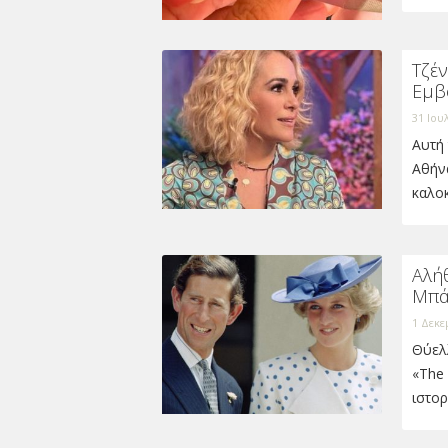
Τζέ
Εμβ
31 Ιου
Αυτή 
Αθήνα
καλοκ
Αλήθ
Μπά
1 Δεκε
Θύελλ
«The 
ιστορ