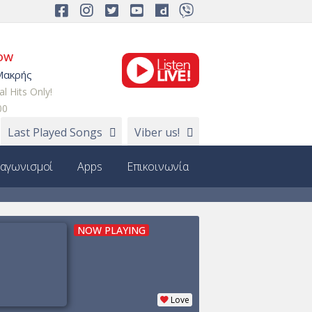
NOW
Μακρής
al Hits Only!
00
Last Played Songs
Viber us!
ιαγωνισμοί
Apps
Επικοινωνία
NOW PLAYING
Love