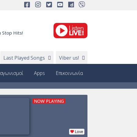
 Stop Hits!
Last Played Songs
Viber us!
ιαγωνισμοί
Apps
Επικοινωνία
NOW PLAYING
Love