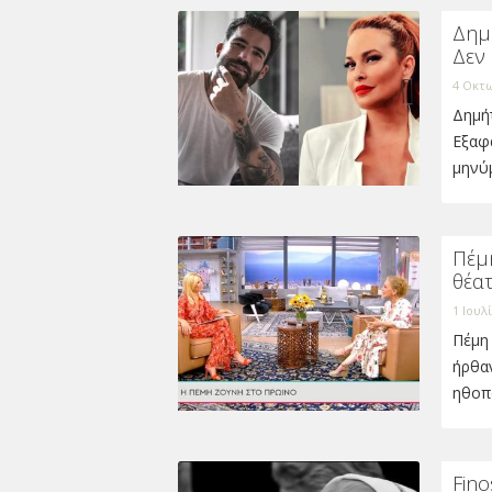
Δημ
Δεν
4 Οκτω
Δημή
Εξαφ
μηνύμ
Πέμη
θέα
1 Ιουλ
Πέμη 
ήρθαν
ηθοπ
Fino