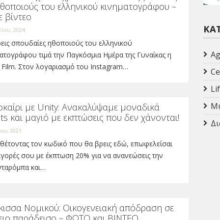
ηθοποιούς του ελληνικού κινηματογράφου –
ε βίντεο
ΚΑ
ίου, 2024
ρεις σπουδαίες ηθοποιούς του ελληνικού
Ag
ατογράφου τιμά την Παγκόσμια Ημέρα της Γυναίκας η
 Film. Στον λογαριασμό του Instagram…
Ce
Li
Mu
οκαίρι με Unity: Ανακαλύψαμε μοναδικά
its και μαγιό με εκπτώσεις που δεν χάνονται!
Δι
ου, 2021
θέτοντας τον κωδικό που θα βρεις εδώ, επωφελείσαι
αγορές σου με έκπτωση 20% για να ανανεώσεις την
νταρόμπα και…
κισσα Νομικού: Οικογενειακή απόδραση σε
γειο παράδεισο – ΦΩΤΟ και ΒΙΝΤΕΟ