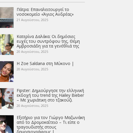
Πάτρα: Επαναλειτουργεί το
νοσοκομείο «Άγιος Ανδρέας»
21 Αυγούστου, 2025
Κατερίνα Δαλάκα: Οι δημόσιες
ευχές του συντρόφου της, Θέμη
Αμβροσιάδη για τα γενέθλιά της
20 Αυγούστου, 2025
Η Zoe Saldana στη Μύκονο |
20 Αυγούστου, 2025
Fipster: Δημιούργησε την ελληνική
εκδοχή του trend της Hailey Bieber
– Με χωριάτικη στο τζακούζι
20 Αυγούστου, 2025
Εξιτήριο για τον Γιώργο Μαζωνάκη
από το Δρομοκαΐτειο – Τι είπε ο
τραγουδιστής στους
δημοσιογράφους |