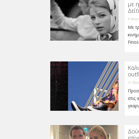
με 
Δείτ
8 Μαρτ
Με τ
κινημ
Finos
Καλ
outf
31 Μαΐ
Προσ
στις 
γκαρ
Δού
επί