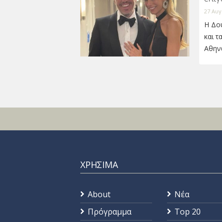
27 Αυγ
Η Δο
και τ
Αθην
ΧΡΗΣΙΜΑ
About
Νέα
Πρόγραμμα
Top 20