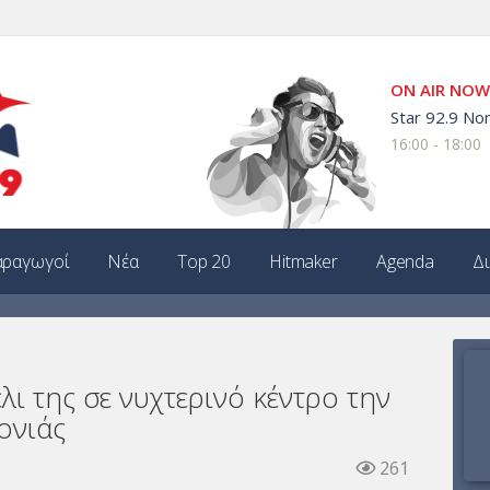
ON AIR NOW
Star 92.9 Non
16:00 - 18:00
ραγωγοί
Νέα
Top 20
Hitmaker
Agenda
Δ
λι της σε νυχτερινό κέντρο την
ονιάς
261