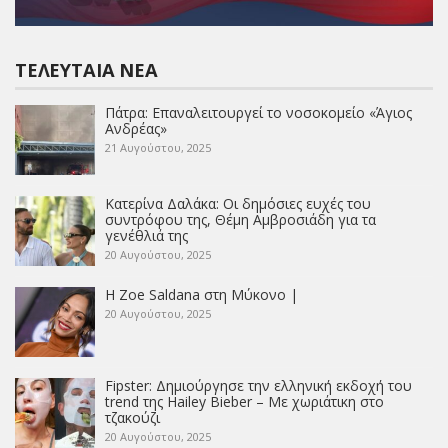
ΤΕΛΕΥΤΑΊΑ ΝΈΑ
Πάτρα: Επαναλειτουργεί το νοσοκομείο «Άγιος
Ανδρέας»
21 Αυγούστου, 2025
Κατερίνα Δαλάκα: Οι δημόσιες ευχές του
συντρόφου της, Θέμη Αμβροσιάδη για τα
γενέθλιά της
20 Αυγούστου, 2025
Η Zoe Saldana στη Μύκονο |
20 Αυγούστου, 2025
Fipster: Δημιούργησε την ελληνική εκδοχή του
trend της Hailey Bieber – Με χωριάτικη στο
τζακούζι
20 Αυγούστου, 2025