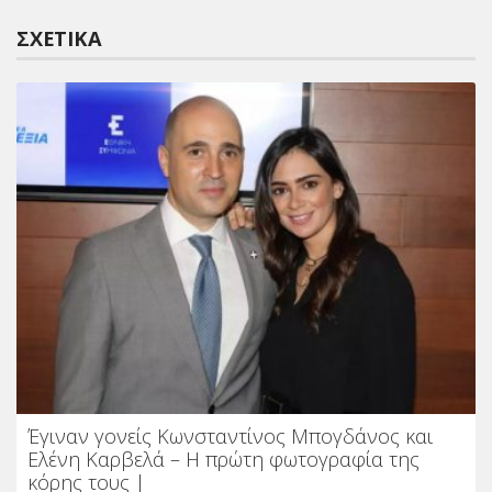
ΣΧΕΤΙΚΆ
Έγιναν γονείς Κωνσταντίνος Μπογδάνος και
Ελένη Καρβελά – Η πρώτη φωτογραφία της
κόρης τους |