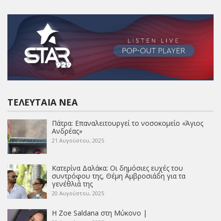
ΤΕΛΕΥΤΑΊΑ ΝΈΑ
Πάτρα: Επαναλειτουργεί το νοσοκομείο «Άγιος
Ανδρέας»
21 Αυγούστου, 2025
Κατερίνα Δαλάκα: Οι δημόσιες ευχές του
συντρόφου της, Θέμη Αμβροσιάδη για τα
γενέθλιά της
20 Αυγούστου, 2025
Η Zoe Saldana στη Μύκονο |