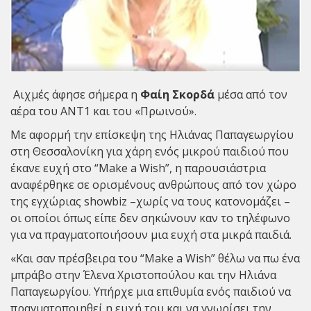
Αιχμές άφησε σήμερα η
Φαίη Σκορδά
μέσα από τον
αέρα του ΑΝΤ1 και του «Πρωινού».
Με αφορμή την επίσκεψη της Ηλιάνας Παπαγεωργίου
στη Θεσσαλονίκη για χάρη ενός μικρού παιδιού που
έκανε ευχή στο “Make a Wish”, η παρουσιάστρια
αναφέρθηκε σε ορισμένους ανθρώπους από τον χώρο
της εγχώριας showbiz –χωρίς να τους κατονομάζει –
οι οποίοι όπως είπε δεν σηκώνουν καν το τηλέφωνο
για να πραγματοποιήσουν μια ευχή στα μικρά παιδιά.
«Και σαν πρέσβειρα του “Make a Wish” θέλω να πω ένα
μπράβο στην Έλενα Χριστοπούλου και την Ηλιάνα
Παπαγεωργίου. Υπήρχε μια επιθυμία ενός παιδιού να
πραγματοποιηθεί η ευχή του και να γνωρίσει την