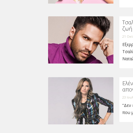
Τσαλ
ζωή 
21 Οκτ
Εξερρ
Τσαλί
Νατα
Ελέ
απο
23 Ιου
“Δεν 
που 