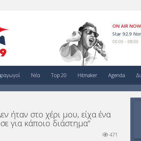
ON AIR NOW
Star 92.9 Non
00:00 - 08:00
ραγωγοί
Νέα
Top 20
Hitmaker
Agenda
Δ
εν ήταν στο χέρι μου, είχα ένα
σε για κάποιο διάστημα”
471