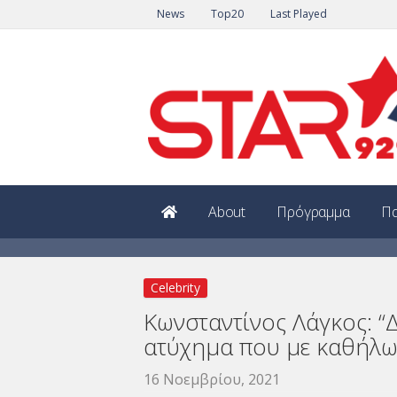
News
Top20
Last Played
About
Πρόγραμμα
Πα
Celebrity
Κωνσταντίνος Λάγκος: “Δ
ατύχημα που με καθήλω
16 Νοεμβρίου, 2021