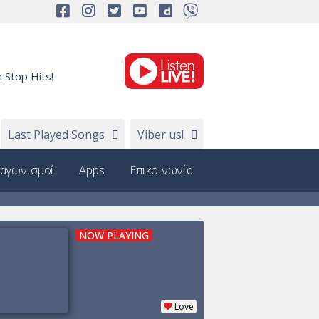
 Stop Hits!
Last Played Songs
Viber us!
ιαγωνισμοί
Apps
Επικοινωνία
NOW PLAYING
Love