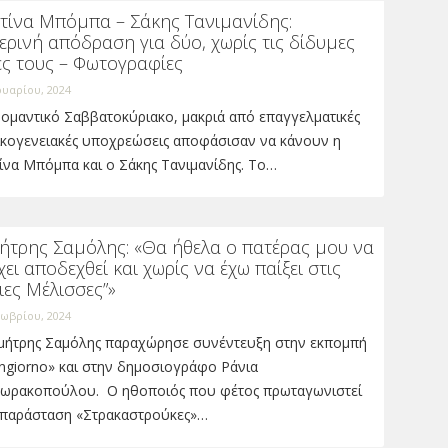
στίνα Μπόμπα – Σάκης Τανιμανίδης:
ερινή απόδραση για δύο, χωρίς τις δίδυμες
ες τους – Φωτογραφίες
ουαρίου, 2024
ομαντικό Σαββατοκύριακο, μακριά από επαγγελματικές
οικογενειακές υποχρεώσεις αποφάσισαν να κάνουν η
ίνα Μπόμπα και ο Σάκης Τανιμανίδης. Το…
ήτρης Σαμόλης: «Θα ήθελα ο πατέρας μου να
χει αποδεχθεί και χωρίς να έχω παίξει στις
ιες Μέλισσες”»
ωβρίου, 2024
μήτρης Σαμόλης παραχώρησε συνέντευξη στην εκπομπή
ngiorno» και στην δημοσιογράφο Ράνια
ωρακοπούλου. Ο ηθοποιός που φέτος πρωταγωνιστεί
 παράσταση «Στρακαστρούκες»…