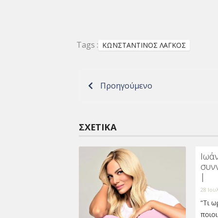
Tags :
ΚΩΝΣΤΑΝΤΙΝΟΣ ΛΑΓΚΟΣ
Προηγούμενο
ΣΧΕΤΙΚΆ
Ιωάν
συν
|
28 Ιου
“Τι ω
ποιοι