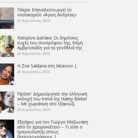
Πάτρα: Επαναλειτουργεί το
νοσοκομείο «Άγιος Ανδρέας»
21 Αυγούστου, 2025
Κατερίνα Δαλάκα: Οι δημόσιες
ευχές του συντρόφου της, Θέμη
Αμβροσιάδη για τα γενέθλιά της
20 Αυγούστου, 2025
Η Zoe Saldana στη Μύκονο |
20 Αυγούστου, 2025
Fipster: Δημιούργησε την ελληνική
εκδοχή του trend της Hailey Bieber
– Με χωριάτικη στο τζακούζι
20 Αυγούστου, 2025
Εξιτήριο για τον Γιώργο Μαζωνάκη
από το Δρομοκαΐτειο – Τι είπε ο
τραγουδιστής στους
δημοσιογράφους |