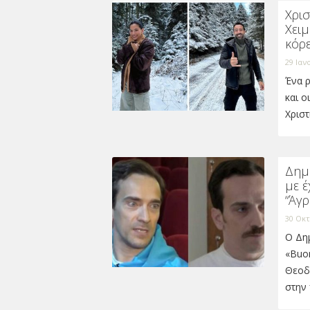
Χρι
Χειμ
κόρ
29 Ιαν
Ένα ρ
και 
Χριστ
Δημ
με έ
“Άγρ
30 Οκτ
Ο Δη
«Buo
Θεοδ
στην