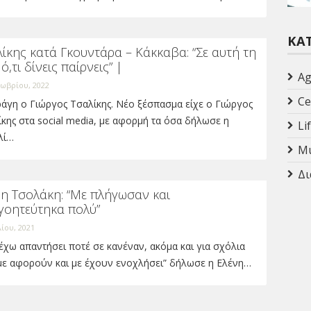
ΚΑ
ίκης κατά Γκουντάρα – Κάκκαβα: “Σε αυτή τη
ό,τι δίνεις παίρνεις” |
Ag
ωβρίου, 2022
Ce
άγη ο Γιώργος Τσαλίκης. Νέο ξέσπασμα είχε ο Γιώργος
κης στα social media, με αφορμή τα όσα δήλωσε η
Li
λί…
Mu
Δι
νη Τσολάκη: “Με πλήγωσαν και
γοητεύτηκα πολύ”
λίου, 2021
έχω απαντήσει ποτέ σε κανέναν, ακόμα και για σχόλια
με αφορούν και με έχουν ενοχλήσει” δήλωσε η Ελένη…