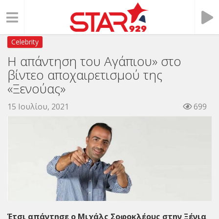
Celebrity
Η απάντηση του Αγάπιου» στο
βίντεο αποχαιρετισμού της
«Ξενούας»
15 Ιουλίου, 2021
699
Έτσι απάντησε ο Μιχάλς Σοφοκλέους στην Ξένια