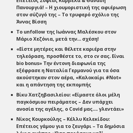
Επέτειος Σοφίας Καρβέλα & Θανάση
Πανουργιά! – Η χιουμοριστική της αφιέρωση
στον σύζυγό της – Το τρυφερό σχόλιο της
Άννας Βίσση
Το unfollow της Ιωάννας Μαλέσκου στον
Μάριο Χεζόνια, μετά την… σχέση!
«Είστε μητέρες και θέλετε καριέρα στην
τηλεόραση, προσθέστε το, στο cv σας. Είναι
bio bonus
» Την έντονη διαφωνία της
εξέφρασε η Ναταλία Γερμανού για τα όσα
ακούστηκαν στον αέρα, «Καλοκαίρι #Not»
και η απάντηση της εκπομπής
Βίκυ Χατζηβασιλείου: «Είμαστε όλοι μέλη
παγκόσμιου πειράματος – Δεν υπάρχει
ανοσία της αγέλης, ο Covid μας…. γλεντάει»
Νίκος Κουρκούλης – Κέλλυ Κελεκίδου:
Επέτειος γάμου για το ζευγάρι – Τα δημόσια