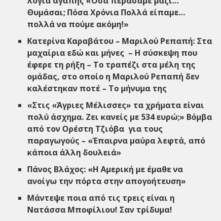
λόγια αγάπης «Όσα περάσαμε μαζί…
Θυμάσαι; Πόσα Χρόνια Πολλά είπαμε…
πολλά να πούμε ακόμη!»
Κατερίνα Καραβάτου – Μαριλού Ρεπαπή: Στα
μαχαίρια εδώ και μήνες – Η σύσκεψη που
έφερε τη ρήξη – Το τραπέζι στα μέλη της
ομάδας, στο οποίο η Μαριλού Ρεπαπή δεν
καλέστηκαν ποτέ – Το μήνυμα της
«Στις «Άγριες Μέλισσες» τα χρήματα είναι
πολύ άσχημα. Ζει κανείς με 534 ευρώ;» Βόμβα
από τον Ορέστη Τζιόβα για τους
παραγωγούς – «Έπαιρνα μαύρα λεφτά, από
κάποια άλλη δουλειά»
Πάνος Βλάχος: «Η Αμερική με έμαθε να
ανοίγω την πόρτα στην απογοήτευση»
Μάντεψε ποια από τις τρεις είναι η
Νατάσσα Μποφίλιου! Σαν τρίδυμα!