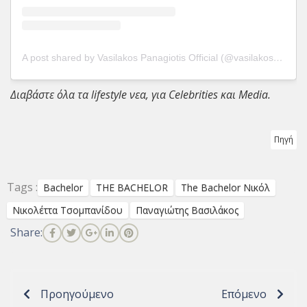
A post shared by Vasilakos Panagiotis Official (@vasilakospanagiotis12)
Διαβάστε όλα τα
lifestyle νεα
, για
Celebrities
και
Media
.
Πηγή
Tags :
Bachelor
THE BACHELOR
The Bachelor Νικόλ
Νικολέττα Τσομπανίδου
Παναγιώτης Βασιλάκος
Share:
Προηγούμενο
Επόμενο