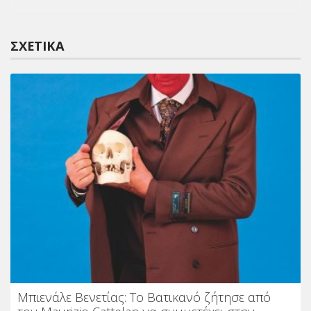
ΣΧΕΤΙΚΆ
Μπιενάλε Βενετίας: Το Βατικανό ζήτησε από