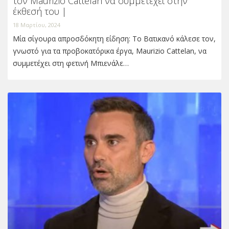
τον Maurizio Cattelan να συμμετέχει στην
έκθεσή του |
18 Μαρτίου, 2024
Μία σίγουρα απροσδόκητη είδηση: Το Βατικανό κάλεσε τον,
γνωστό για τα προβοκατόρικα έργα, Maurizio Cattelan, να
συμμετέχει στη φετινή Μπιενάλε…