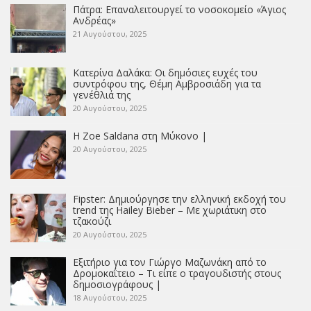
Πάτρα: Επαναλειτουργεί το νοσοκομείο «Άγιος
Ανδρέας»
21 Αυγούστου, 2025
Κατερίνα Δαλάκα: Οι δημόσιες ευχές του
συντρόφου της, Θέμη Αμβροσιάδη για τα
γενέθλιά της
20 Αυγούστου, 2025
Η Zoe Saldana στη Μύκονο |
20 Αυγούστου, 2025
Fipster: Δημιούργησε την ελληνική εκδοχή του
trend της Hailey Bieber – Με χωριάτικη στο
τζακούζι
20 Αυγούστου, 2025
Εξιτήριο για τον Γιώργο Μαζωνάκη από το
Δρομοκαΐτειο – Τι είπε ο τραγουδιστής στους
δημοσιογράφους |
18 Αυγούστου, 2025