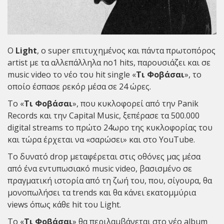
Ο
Light
, ο super επιτυχημένος και πάντα πρωτοπόρος
artist με τα αλλεπάλληλα no1 hits, παρουσιάζει και σε
music video το νέο του hit single «
Τι Φοβάσαι
», το
οποίο έσπασε ρεκόρ μέσα σε 24 ώρες.
Το «
Τι Φοβάσαι
», που κυκλοφορεί από την Panik
Records και την Capital Music, ξεπέρασε τα 500.000
digital streams το πρώτο 24ωρο της κυκλοφορίας του
και τώρα έρχεται να «σαρώσει» και στο YouTube.
Το δυνατό drop μεταφέρεται στις οθόνες μας μέσα
από ένα εντυπωσιακό music video, βασισμένο σε
πραγματική ιστορία από τη ζωή του, που, σίγουρα, θα
μονοπωλήσει τα trends και θα κάνει εκατομμύρια
views όπως κάθε hit του Light.
Το «
Τι Φοβάσαι
» θα περιλαμβάνεται στο νέο album