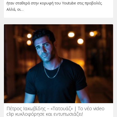
ήταν σταθερά στην κορυφή του Youtube στις προβολές.
Αλλά, οι…
Πέτρος Ιακωβίδης – «Τατουάζ» | Το νέο video
clip κυκλοφόρησε και εντυπωσιάζει!