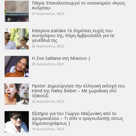
Πάτρα: Επαναλειτουργεί το νοσοκομείο «Άγιος
Ανδρέας»
21 Αυγούστου, 2025
Κατερίνα Δαλάκα: Οι δημόσιες ευχές του
συντρόφου της, Θέμη Αμβροσιάδη για τα
γενέθλιά της
20 Αυγούστου, 2025
Η Zoe Saldana στη Μύκονο |
20 Αυγούστου, 2025
Fipster: Δημιούργησε την ελληνική εκδοχή του
trend της Hailey Bieber – Με χωριάτικη στο
τζακούζι
20 Αυγούστου, 2025
Εξιτήριο για τον Γιώργο Μαζωνάκη από το
Δρομοκαΐτειο – Τι είπε ο τραγουδιστής στους
δημοσιογράφους |
18 Αυγούστου, 2025