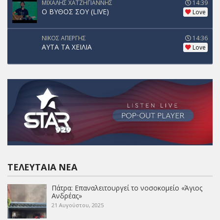
ΜΙΧΑΛΗΣ ΧΑΤΖΗΓΙΑΝΝΗΣ
14:39
Ο ΒΥΘΟΣ ΣΟΥ (LIVE)
Love
ΝΙΚΟΣ ΑΠΕΡΓΗΣ
14:36
ΑΥΤΑ ΤΑ ΧΕΙΛΙΑ
Love
ΤΕΛΕΥΤΑΊΑ ΝΈΑ
Πάτρα: Επαναλειτουργεί το νοσοκομείο «Άγιος
Ανδρέας»
21 Αυγούστου, 2025