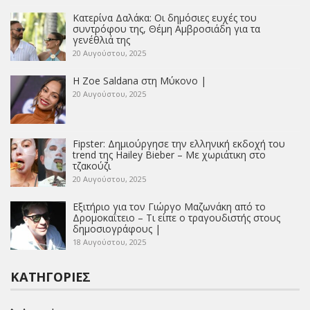
Κατερίνα Δαλάκα: Οι δημόσιες ευχές του
συντρόφου της, Θέμη Αμβροσιάδη για τα
γενέθλιά της
20 Αυγούστου, 2025
Η Zoe Saldana στη Μύκονο |
20 Αυγούστου, 2025
Fipster: Δημιούργησε την ελληνική εκδοχή του
trend της Hailey Bieber – Με χωριάτικη στο
τζακούζι
20 Αυγούστου, 2025
Εξιτήριο για τον Γιώργο Μαζωνάκη από το
Δρομοκαΐτειο – Τι είπε ο τραγουδιστής στους
δημοσιογράφους |
18 Αυγούστου, 2025
ΚΑΤΗΓΟΡΊΕΣ