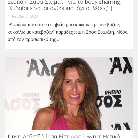
Ξεσπά η Σάσα Σταμάτη για το body shaming:
“Χυδαίοι είναι οι άνθρωποι όχι οι λέξεις” |
1 Νοεμβρίου, 2023
“Θυμάμαι που στην εφηβεία μου κοκκάλω με ανέβαζαν,
κοκκάλω με κατέβαζαν” παραδέχεται η Σάσα Σταμάτη. Μέσα
από τον προσωπικό της…
Πηγή Δεβετζή: Όσα Είπε Αφού Βγήκε Θετική