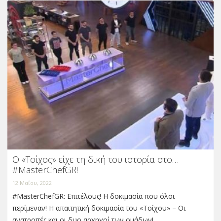
Ο «Τοίχος» είχε τη δική του ιστορία στο…
#MasterChefGR!
12 Μαΐου, 2022
#MasterChefGR: Επιτέλους! Η δοκιμασία που όλοι
περίμεναν! Η απαιτητική δοκιμασία του «Tοίχου» – Οι
ανατροπές και οι δυο αρχηγοί των ομάδων!…