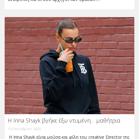
Η Irina Shayk βγήκε έξω ντυμένη… μαθήτρια
15 Οκτωβρίου, 2020
Η Irina Shayk είναι μούσα και φίλη του creative Director της