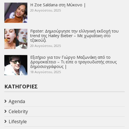
Η Zoe Saldana στη Μύκονο |
20 Αυγούστου, 2025
Fipster: Δημιούργησε την ελληνική εκδοχή του
trend της Hailey Bieber – Με χωριάτικη στο
τζακούζι
20 Αυγούστου, 2025
Εξιτήριο για τον Γιώργο Μαζωνάκη από το
Δρομοκαΐτειο – Τι είπε ο τραγουδιστής στους
δημοσιογράφους |
18 Αυγούστου, 2025
ΚΑΤΗΓΟΡΊΕΣ
Agenda
Celebrity
Lifestyle