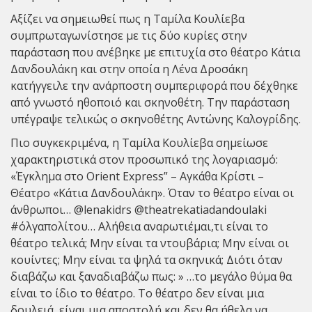
Αξίζει να σημειωθεί πως η Ταμίλα Κουλίεβα
συμπρωταγωνίστησε με τις δύο κυρίες στην
παράσταση που ανέβηκε με επιτυχία στο θέατρο Κάτια
Δανδουλάκη και στην οποία η Λένα Δροσάκη
κατήγγειλε την ανάρποστη συμπεριφορά που δέχθηκε
από γνωστό ηθοποιό και σκηνοθέτη. Την παράσταση
υπέγραψε τελικώς ο σκηνοθέτης Αντώνης Καλογρίδης.
Πιο συγκεκριμένα, η Ταμίλα Κουλίεβα σημείωσε
χαρακτηριστικά στον προσωπικό της λογαριασμό:
«Έγκλημα στο Orient Εxpress” – Αγκάθα Κρίστι –
Θέατρο «Κάτια Δανδουλάκη». Όταν το θέατρο είναι οι
άνθρωποι… @lenakidrs @theatrekatiadandoulaki
#όλγαπολίτου… Αλήθεια αναρωτιέμαι,τι είναι το
θέατρο τελικά; Μην είναι τα ντουβάρια; Μην είναι οι
κουίντες; Μην είναι τα ψηλά τα σκηνικά; Διότι όταν
διαβάζω και ξαναδιαβάζω πως: » …το μεγάλο θύμα θα
είναι το ίδιο το θέατρο. Το θέατρο δεν είναι μια
δουλειά, είναι μια αποστολή και δεν θα ήθελα να