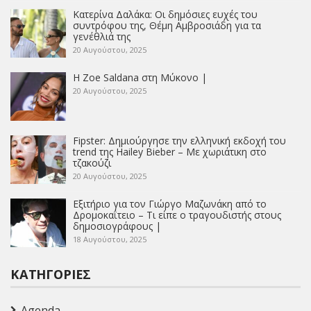
Κατερίνα Δαλάκα: Οι δημόσιες ευχές του
συντρόφου της, Θέμη Αμβροσιάδη για τα
γενέθλιά της
20 Αυγούστου, 2025
Η Zoe Saldana στη Μύκονο |
20 Αυγούστου, 2025
Fipster: Δημιούργησε την ελληνική εκδοχή του
trend της Hailey Bieber – Με χωριάτικη στο
τζακούζι
20 Αυγούστου, 2025
Εξιτήριο για τον Γιώργο Μαζωνάκη από το
Δρομοκαΐτειο – Τι είπε ο τραγουδιστής στους
δημοσιογράφους |
18 Αυγούστου, 2025
ΚΑΤΗΓΟΡΊΕΣ
Agenda