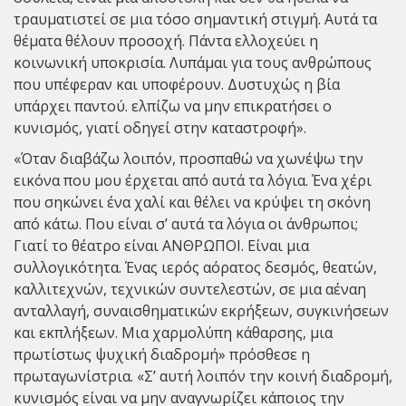
τραυματιστεί σε μια τόσο σημαντική στιγμή. Αυτά τα
θέματα θέλουν προσοχή. Πάντα ελλοχεύει η
κοινωνική υποκρισία. Λυπάμαι για τους ανθρώπους
που υπέφεραν και υποφέρουν. Δυστυχώς η βία
υπάρχει παντού. ελπίζω να μην επικρατήσει ο
κυνισμός, γιατί οδηγεί στην καταστροφή».
«Όταν διαβάζω λοιπόν, προσπαθώ να χωνέψω την
εικόνα που μου έρχεται από αυτά τα λόγια. Ένα χέρι
που σηκώνει ένα χαλί και θέλει να κρύψει τη σκόνη
από κάτω. Που είναι σ’ αυτά τα λόγια οι άνθρωποι;
Γιατί το θέατρο είναι ΑΝΘΡΩΠΟΙ. Είναι μια
συλλογικότητα. Ένας ιερός αόρατος δεσμός, θεατών,
καλλιτεχνών, τεχνικών συντελεστών, σε μια αέναη
ανταλλαγή, συναισθηματικών εκρήξεων, συγκινήσεων
και εκπλήξεων. Μια χαρμολύπη κάθαρσης, μια
πρωτίστως ψυχική διαδρομή» πρόσθεσε η
πρωταγωνίστρια. «Σ’ αυτή λοιπόν την κοινή διαδρομή,
κυνισμός είναι να μην αναγνωρίζει κάποιος την