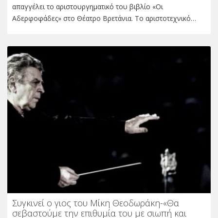
απαγγέλει το αριστουργηματικό του βιβλίο «Οι
Αδερφοφάδες» στο Θέατρο Βρετάνια. Το αριστοτεχνικό…
Συγκινεί ο γιος του Μίκη Θεοδωράκη-«Θα
σεβαστούμε την επιθυμία του με σιωπή και