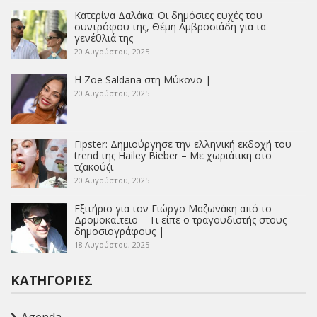
Κατερίνα Δαλάκα: Οι δημόσιες ευχές του
συντρόφου της, Θέμη Αμβροσιάδη για τα
γενέθλιά της
20 Αυγούστου, 2025
Η Zoe Saldana στη Μύκονο |
20 Αυγούστου, 2025
Fipster: Δημιούργησε την ελληνική εκδοχή του
trend της Hailey Bieber – Με χωριάτικη στο
τζακούζι
20 Αυγούστου, 2025
Εξιτήριο για τον Γιώργο Μαζωνάκη από το
Δρομοκαΐτειο – Τι είπε ο τραγουδιστής στους
δημοσιογράφους |
18 Αυγούστου, 2025
ΚΑΤΗΓΟΡΊΕΣ