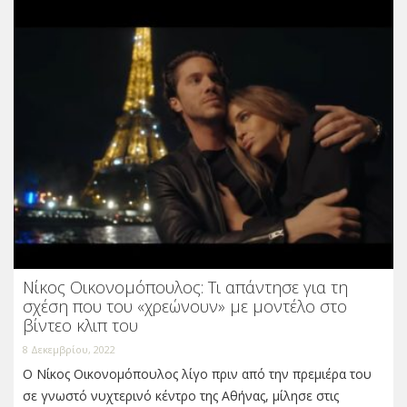
Νίκος Οικονομόπουλος: Τι απάντησε για τη
σχέση που του «χρεώνουν» με μοντέλο στο
βίντεο κλιπ του
8 Δεκεμβρίου, 2022
Ο Νίκος Οικονομόπουλος λίγο πριν από την πρεμιέρα του
σε γνωστό νυχτερινό κέντρο της Αθήνας, μίλησε στις