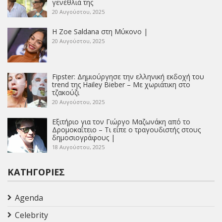
γενέθλιά της
20 Αυγούστου, 2025
Η Zoe Saldana στη Μύκονο |
20 Αυγούστου, 2025
Fipster: Δημιούργησε την ελληνική εκδοχή του
trend της Hailey Bieber – Με χωριάτικη στο
τζακούζι
20 Αυγούστου, 2025
Εξιτήριο για τον Γιώργο Μαζωνάκη από το
Δρομοκαΐτειο – Τι είπε ο τραγουδιστής στους
δημοσιογράφους |
18 Αυγούστου, 2025
ΚΑΤΗΓΟΡΊΕΣ
Agenda
Celebrity