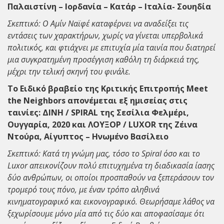
Παλαιστίνη – Ιορδανία – Κατάρ – Ιταλία- Σουηδία
Σκεπτικό: Ο Αμίν Ναϊφέ καταφέρνει να αναδείξει τις
εντάσεις των χαρακτήρων, χωρίς να γίνεται υπερβολικά
πολιτικός, και φτιάχνει με επιτυχία μία ταινία που διατηρεί
μια συγκρατημένη προσέγγιση καθόλη τη διάρκειά της,
μέχρι την τελική σκηνή του φινάλε.
Το Ειδικό βραβείο της Κριτικής Επιτροπής Meet
the Neighbors απονέμεται εξ ημισείας στις
ταινίες: ΔΙΝΗ / SPIRAL της Σεσίλια Φελμέρι,
Ουγγαρία, 2020 και ΛΟΥΞΟΡ / LUXOR της Ζέινα
Ντούρα, Αίγυπτος – Ηνωμένο Βασίλειο
Σκεπτικό: Κατά τη γνώμη μας, τόσο το Spiral όσο και το
Luxor απεικονίζουν πολύ επιτυχημένα τη διαδικασία ίασης
δύο ανθρώπων, οι οποίοι προσπαθούν να ξεπεράσουν τον
τρομερό τους πόνο, με έναν τρόπο αληθινά
κινηματογραφικό και εικονογραφικό. Θεωρήσαμε λάθος να
ξεχωρίσουμε μόνο μία από τις δύο και αποφασίσαμε ότι