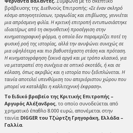
Φερνάντα Βαλαντές.
Σύμφωνα με το σκεπτικό
βράβευσης της Διεθνούς Επιτροπής:
«Σε έναν σκληρό
κόσμο απογοητεύσεων, τραγωδίας και επιβίωσης, γεννιέται
μια απρόσμενη φιλία. Η κριτική επιτροπή εντυπωσιάστηκε
ιδιαιτέρως από τη σκηνοθετική προσέγγιση στην
κινηματογραφική φόρμα, η οποία δεν παραμερίζει ποτέ τη
φυσική ροή της ιστορίας, αλλά την ανυψώνει συνεχώς σε
μια υψηλότερη και πιο βαθυστόχαστη στάση και πρόταση.
Η κινηματογράφηση ξεκινά αργά και με τρόπο κλασικό, για
να μετατραπεί στη συνέχεια σε οπτικό σκοτάδι, ή και σε
κόλαση, όπως ακριβώς και η ιστορία που ξεδιπλώνεται. Η
ταινία αποτελεί υπενθύμιση του απεριόριστου χώρου που
μπορεί να καταλάβει η καλλιτεχνική έκφραση».
Το Ειδικό βραβείο της Κριτικής Επιτροπής –
Αργυρός Αλέξανδρος
, το οποίο συνοδεύεται από
χρηματικό έπαθλο 8.000 ευρώ, απονέμεται στην
ταινία:
DIGGER του Τζώρτζη Γρηγοράκη, Ελλάδα –
Γαλλία
.