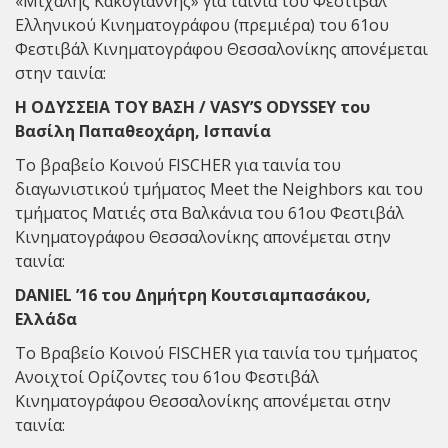
«Μιχάλης Κακογιάννης» για ταινία του Φεστιβάλ
Ελληνικού Κινηματογράφου (πρεμιέρα) του 61ου
Φεστιβάλ Κινηματογράφου Θεσσαλονίκης απονέμεται
στην ταινία:
Η ΟΔΥΣΣΕΙΑ ΤΟΥ ΒΑΣΗ / VASY’S ODYSSEY του
Βασίλη Παπαθεοχάρη, Ισπανία
Το βραβείο Κοινού FISCHER για ταινία του
διαγωνιστικού τμήματος Meet the Neighbors και του
τμήματος Ματιές στα Βαλκάνια του 61ου Φεστιβάλ
Κινηματογράφου Θεσσαλονίκης απονέμεται στην
ταινία:
DANIEL ’16 του Δημήτρη Κουτσιαμπασάκου,
Ελλάδα
Το Βραβείο Κοινού FISCHER για ταινία του τμήματος
Ανοιχτοί Ορίζοντες του 61ου Φεστιβάλ
Κινηματογράφου Θεσσαλονίκης απονέμεται στην
ταινία: