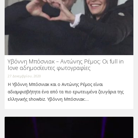
Υβόννη Μπόσνιακ – Αντώνης Ρέμος: Οι full in
love αδημοσίευτες φωτογραφίες
27 Δεκεμβρίου, 2020
Η Υβόννη Μπόσνιακ και ο Αντώνης Ρέμος είναι
αδιαμφισβήτητα ένα από τα πιο ερωτευμένα ζευγάρια της
ελληνικής showbiz. Υβόννη Μπόσνιακ:…