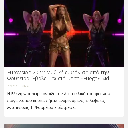
Eurovision 2024: Μυθική εμφάνιση από την
Φουρέιρα: Έβαλε… φωτιά με το «Fuego» [vid] |
7 Μαΐου, 2024
Η Ελένη Φουρέιρα άνοιξε τον Α’ ημιτελικό του φετινού
διαγωνισμού κι όπως ήταν αναμενόμενο, έκλεψε τις
εντυπώσεις. Η Φουρέιρα επέστρεψε…