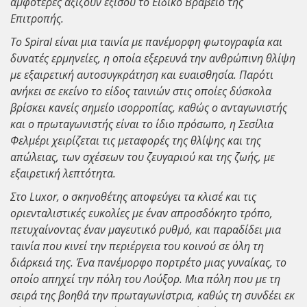
αμφότερες αξίζουν εξίσου το Ειδικό Βραβείο της
Επιτροπής.
Το Spiral είναι μια ταινία με πανέμορφη φωτογραφία και
δυνατές ερμηνείες, η οποία εξερευνά την ανθρώπινη θλίψη
με εξαιρετική αυτοσυγκράτηση και ευαισθησία. Παρότι
ανήκει σε εκείνο το είδος ταινιών στις οποίες δύσκολα
βρίσκει κανείς σημείο ισορροπίας, καθώς ο ανταγωνιστής
και ο πρωταγωνιστής είναι το ίδιο πρόσωπο, η Σεσίλια
Φελμέρι χειρίζεται τις μεταφορές της θλίψης και της
απώλειας, των σχέσεων του ζευγαριού και της ζωής, με
εξαιρετική λεπτότητα.
Στο Luxor, ο σκηνοθέτης αποφεύγει τα κλισέ και τις
οριενταλιστικές ευκολίες με έναν απροσδόκητο τρόπο,
πετυχαίνοντας έναν μαγευτικό ρυθμό, και παραδίδει μια
ταινία που κινεί την περιέργεια του κοινού σε όλη τη
διάρκειά της. Ένα πανέμορφο πορτρέτο μιας γυναίκας, το
οποίο απηχεί την πόλη του Λούξορ. Μια πόλη που με τη
σειρά της βοηθά την πρωταγωνίστρια, καθώς τη συνδέει εκ