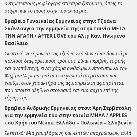
αντιμέτωπους με φλογερά επίκαιρα ζητήματα, όπως το
στίγμα και το μίσος στην κοινωνία μας.
Βραβείο Γυναικείας Ερμηνείας στην: Τζοάνα
Σκάνλαν
για την ερμηνεία της στην ταινία ΜΕΤΑ
THN ΑΓΑΠΗ / AFTER LOVE του Αλίμ Καν, Ηνωμένο
Βασίλειο
Σκεπτικό: Η ερμηνεία της Τζοάνα Σκάνλαν είναι δυνατή με
πολλούς διαφορετικούς τρόπους. Είναι ακριβής, ευφυής
και αναπάντεχη, είναι χάρμα οφθαλμών. Αποτυπώνει την
Φαχίμα/Μέρι μακριά από τα γνωστά στερεότυπα και
χαρίζει στον χαρακτήρα της αξιοσημείωτη αξιοπρέπεια,
που απαιτεί αληθινό στοχασμό και κυριαρχία επί της
τέχνης της.
Βραβείο Ανδρικής Ερμηνείας στον: Άρη Σερβετάλη
για την ερμηνεία του στην ταινία ΜΗΛΑ / APPLES
του Χρήστου Νίκου, Ελλάδα – Πολωνία – Σλοβενία
Σκεπτικό: Μια χαμηλόφωνη και λεπτών αποχρώσεων, αλλά