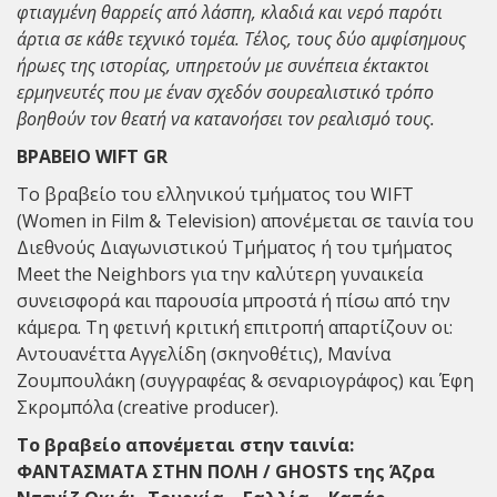
φτιαγμένη θαρρείς από λάσπη, κλαδιά και νερό παρότι
άρτια σε κάθε τεχνικό τομέα. Τέλος, τους δύο αμφίσημους
ήρωες της ιστορίας, υπηρετούν με συνέπεια έκτακτοι
ερμηνευτές που με έναν σχεδόν σουρεαλιστικό τρόπο
βοηθούν τον θεατή να κατανοήσει τον ρεαλισμό τους.
ΒΡΑΒΕΙΟ WIFT GR
Το βραβείο του ελληνικού τμήματος του WIFT
(Women in Film & Television) απονέμεται σε ταινία του
Διεθνούς Διαγωνιστικού Τμήματος ή του τμήματος
Meet the Neighbors για την καλύτερη γυναικεία
συνεισφορά και παρουσία μπροστά ή πίσω από την
κάμερα. Τη φετινή κριτική επιτροπή απαρτίζουν οι:
Αντουανέττα Αγγελίδη (σκηνοθέτις), Μανίνα
Ζουμπουλάκη (συγγραφέας & σεναριογράφος) και Έφη
Σκρομπόλα (creative producer).
Το βραβείο απονέμεται στην ταινία:
ΦΑΝΤΑΣΜΑΤΑ ΣΤΗΝ ΠΟΛΗ / GHOSTS της Άζρα