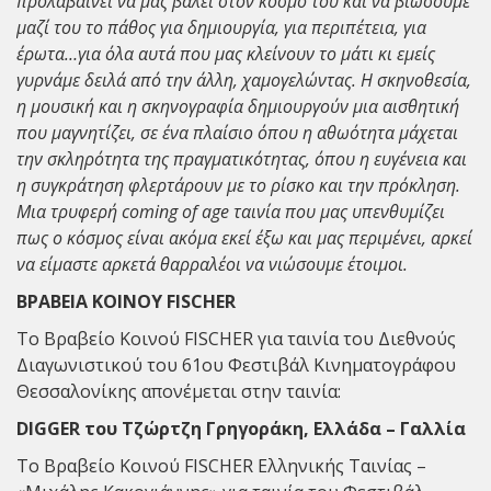
προλαβαίνει να μας βάλει στον κόσμο του και να βιώσουμε
μαζί του το πάθος για δημιουργία, για περιπέτεια, για
έρωτα…για όλα αυτά που μας κλείνουν το μάτι κι εμείς
γυρνάμε δειλά από την άλλη, χαμογελώντας. Η σκηνοθεσία,
η μουσική και η σκηνογραφία δημιουργούν μια αισθητική
που μαγνητίζει, σε ένα πλαίσιο όπου η αθωότητα μάχεται
την σκληρότητα της πραγματικότητας, όπου η ευγένεια και
η συγκράτηση φλερτάρουν με το ρίσκο και την πρόκληση.
Μια τρυφερή coming of age ταινία που μας υπενθυμίζει
πως ο κόσμος είναι ακόμα εκεί έξω και μας περιμένει, αρκεί
να είμαστε αρκετά θαρραλέοι να νιώσουμε έτοιμοι.
BΡΑΒΕΙΑ ΚΟΙΝΟΥ FISCHER
Το Βραβείο Κοινού FISCHER για ταινία του Διεθνούς
Διαγωνιστικού του 61ου Φεστιβάλ Κινηματογράφου
Θεσσαλονίκης απονέμεται στην ταινία:
DIGGER του Τζώρτζη Γρηγοράκη, Ελλάδα – Γαλλία
Το Βραβείο Κοινού FISCHER Ελληνικής Ταινίας –