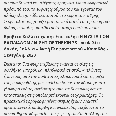
συνάμα δυνατή και αξέχαστη ερμηνεία. Με το εκφραστικό
πρόσωπό του, το ευφυές χιούμορ του και έχοντας τον
πλήρη έλεγχο κάθε εκατοστού στο κορμί του, ο Άρης
Σερβετάλης μάς χαρίζει μια τραγικά αστεία απομίμηση ενός
άνδρα, ο οποίος υποτίθεται ότι πάσχει από αμνησία.
Βραβείο Καλλιτεχνικής Επίτευξης: Η ΝΥΧΤΑ ΤΩΝ
ΒΑΣΙΛΙΑΔΩΝ / NIGHT OF THE KINGS του Φιλίπ
Λακότ, Γαλλία – Ακτή Ελεφαντοστού – Καναδάς –
Σενεγάλη, 2020
Σκεπτικό: Ένα φιλμ επιβίωσης ενάντια σε όλες τις
συνθήκες, μπαρόκ και πληθωρικό σε στυλ. Αντλώντας
έμπνευση από την πολιτιστική κληρονομιά και τις ρίζες
του, ο σκηνοθέτης μάς καλεί να δούμε τον κόσμο με πιο
γλαφυρό τρόπο, ανεξάρτητα από τις δυσκολίες και τις
καταστάσεις στις οποίες μπλέκονται οι χαρακτήρες. Οι
προσεκτικά χορογραφημένες σκηνές έχουν γυριστεί
αριστοτεχνικά, με λάμψη και φρεσκάδα, αυξάνοντας το
συναισθηματικό φορτίο που φέρει η ταινία. Η τόλμη του