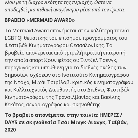
νέου με τη διαχρονικότητα της περιοχής, ώστε να
αποδεχθεί μια πιθανή αναγέννηση μέσα από τον έρωτα.
ΒΡΑΒΕΙΟ «MERMAID AWARD»
Το Mermaid Award απονέμεται στην καλύτερη ταινία
LGBTQI θεματικής του επίσημου προγράμματος του
Φεστιβάλ Κινηματογράφου Θεσσαλονίκης. Το
βραβείο απονέμεται από τριμελή κριτική επιτροπή,
την οποία απαρτίζουν φέτος οι: Έιντζελ Τσενγκ,
παραγωγός και υπεύθυνη για το διεθνές σκέλος των
δημοσίων σχέσεων στο Ινστιτούτο Κινηματογράφου
της Ντόχα, Μιχάι Τσιρίλοβ, κριτικός κινηματογράφου
και Καλλιτεχνικός Διευθυντής στο Διεθνές Φεστιβάλ
Κινηματογράφου της Τρανσιλβανίας και Βασίλης
Κεκάτος, σεναριογράφος και σκηνοθέτης.
Το βραβείο απονέμεται στην ταινία: ΗΜΕΡΕΣ /
DAYS σε σκηνοθεσία Τσάι Μινγκ-Λιανγκ, Ταϊβάν,
2020