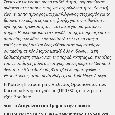
Σκεπτικό: Με εντυπωσιακή επιδεξιότητα, ισορροπώντας
ανάμεσα στην απομόνωση και στη σύνδεση, η ταινία αυτή
είναι ένας πανέμορφος και χαμηλόφωνος στοχασμός για τα
βάσανα του σώματος και της ψυχής, για την πιθανότητα
αγάπης και τρυφερότητας – έστω και για μια φευγαλέα
στιγμή. Η συναισθηματική ευφράδεια της ακινησίας και της
απουσίας των λέξεων αντικαθιστά τη λεκτική επαφή,
καθώς σφυρηλατείται ένας εύθραυστος σωματικός και
συναισθηματικός δεσμός μεταξύ δύο ανδρών. Για τη
βαθυστόχαστη απεικόνιση της παροδικότητας και της αξίας
του να υπάρχεις μόνο στη στιγμή, απονέμουμε το Mermaid
Award του 61ου Διεθνούς Φεστιβάλ Κινηματογράφου
Θεσσαλονίκης στην ταινία Ημέρες του Τσάι Μινγκ-Λιανγκ.
Η Κριτική Επιτροπή της Διεθνούς Ομοσπονδίας των
Κριτικών Κινηματογράφου (FIPRESCI), απονέμει τα
εξής βραβεία:
για το Διαγωνιστικό Τμήμα στην ταινία:
ΠΑΓΙΔΕΥΜΕΥΝΟΙ / SHORTA των Άντερς Έλχολμ και