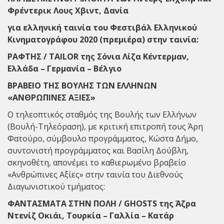
Φρέντερικ Λους Χβιντ, Δανία
για ελληνική ταινία του Φεστιβάλ Ελληνικού
Κινηματογράφου 2020 (πρεμιέρα) στην ταινία:
ΡΑΦΤΗΣ / TAILOR της Σόνια Λίζα Κέντερμαν,
Ελλάδα – Γερμανία – Βέλγιο
ΒΡΑΒΕΙΟ ΤΗΣ ΒΟΥΛΗΣ ΤΩΝ ΕΛΛΗΝΩΝ
«ΑΝΘΡΩΠΙΝΕΣ ΑΞΙΕΣ»
Ο τηλεοπτικός σταθμός της Βουλής των Ελλήνων
(Βουλή-Τηλεόραση), με κριτική επιτροπή τους​ Άρη
Φατούρο, σύμβουλο προγράμματος, Κώστα Δήμο,
συντονιστή προγράμματος και Βασίλη Δούβλη,
σκηνοθέτη, απονέμει το καθιερωμένο βραβείο
«Ανθρώπινες Αξίες» στην ταινία του Διεθνούς
Διαγωνιστικού τμήματος:
ΦΑΝΤΑΣΜΑΤΑ ΣΤΗΝ ΠΟΛΗ / GHOSTS της Άζρα
Ντενίζ Οκιάι, Τουρκία – Γαλλία – Κατάρ