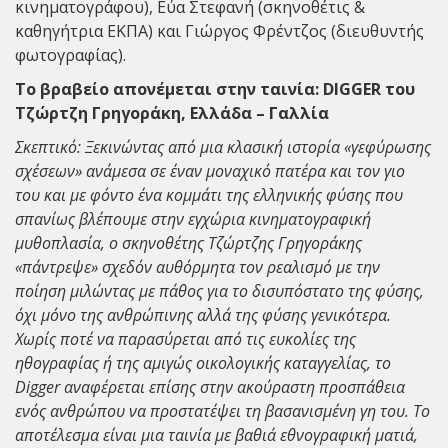
κινηματογράφου), Εύα Στεφανή (σκηνοθέτις &
καθηγήτρια ΕΚΠΑ) και Γιώργος Φρέντζος (διευθυντής
φωτογραφίας).
Το βραβείο απονέμεται στην ταινία: DIGGER του
Τζώρτζη Γρηγοράκη, Ελλάδα – Γαλλία
Σκεπτικό: Ξεκινώντας από μια κλασική ιστορία «γεφύρωσης
σχέσεων» ανάμεσα σε έναν μοναχικό πατέρα και τον γιο
του και με φόντο ένα κομμάτι της ελληνικής φύσης που
σπανίως βλέπουμε στην εγχώρια κινηματογραφική
μυθοπλασία, ο σκηνοθέτης Τζώρτζης Γρηγοράκης
«πάντρεψε» σχεδόν αυθόρμητα τον ρεαλισμό με την
ποίηση μιλώντας με πάθος για το δισυπόστατο της φύσης,
όχι μόνο της ανθρώπινης αλλά της φύσης γενικότερα.
Χωρίς ποτέ να παρασύρεται από τις ευκολίες της
ηθογραφίας ή της αμιγώς οικολογικής καταγγελίας, το
Digger αναφέρεται επίσης στην ακούραστη προσπάθεια
ενός ανθρώπου να προστατέψει τη βασανισμένη γη του. Το
αποτέλεσμα είναι μια ταινία με βαθιά εθνογραφική ματιά,