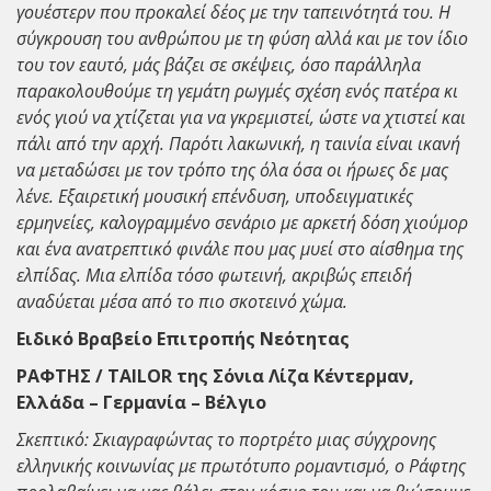
γουέστερν που προκαλεί δέος με την ταπεινότητά του. Η
σύγκρουση του ανθρώπου με τη φύση αλλά και με τον ίδιο
του τον εαυτό, μάς βάζει σε σκέψεις, όσο παράλληλα
παρακολουθούμε τη γεμάτη ρωγμές σχέση ενός πατέρα κι
ενός γιού να χτίζεται για να γκρεμιστεί, ώστε να χτιστεί και
πάλι από την αρχή. Παρότι λακωνική, η ταινία είναι ικανή
να μεταδώσει με τον τρόπο της όλα όσα οι ήρωες δε μας
λένε. Εξαιρετική μουσική επένδυση, υποδειγματικές
ερμηνείες, καλογραμμένο σενάριο με αρκετή δόση χιούμορ
και ένα ανατρεπτικό φινάλε που μας μυεί στο αίσθημα της
ελπίδας. Μια ελπίδα τόσο φωτεινή, ακριβώς επειδή
αναδύεται μέσα από το πιο σκοτεινό χώμα.
Ειδικό Βραβείο Επιτροπής Νεότητας
ΡΑΦΤΗΣ / TAILOR της Σόνια Λίζα Κέντερμαν,
Ελλάδα – Γερμανία – Βέλγιο
Σκεπτικό: Σκιαγραφώντας το πορτρέτο μιας σύγχρονης
ελληνικής κοινωνίας με πρωτότυπο ρομαντισμό, ο Ράφτης