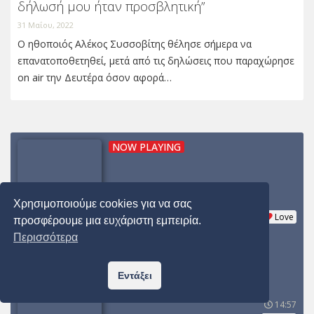
δήλωσή μου ήταν προσβλητική”
31 Μαΐου, 2022
O ηθοποιός Αλέκος Συσσοβίτης θέλησε σήμερα να
επανατοποθετηθεί, μετά από τις δηλώσεις που παραχώρησε
on air την Δευτέρα όσον αφορά…
NOW PLAYING
Χρησιμοποιούμε cookies για να σας
Love
προσφέρουμε μια ευχάριστη εμπειρία.
Περισσότερα
COMING UP
ΝΑΤΑΣΑ ΘΕΟΔΩΡΙΔΟΥ
Εντάξει
ΗΤΑΝ ΝΑ ΒΡΕΘΟΥΜΕ
14:57