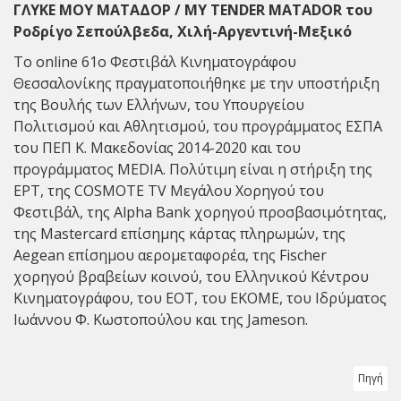
ΓΛΥΚΕ ΜΟΥ ΜΑΤΑΔΟΡ / MY TENDER MATADOR του
Ροδρίγο Σεπούλβεδα, Χιλή-Αργεντινή-Μεξικό
Το online 61ο Φεστιβάλ Κινηματογράφου
Θεσσαλονίκης πραγματοποιήθηκε με την υποστήριξη
της Βουλής των Ελλήνων, του Υπουργείου
Πολιτισμού και Αθλητισμού, του προγράμματος ΕΣΠΑ
του ΠΕΠ Κ. Μακεδονίας 2014-2020 και του
προγράμματος MEDIA. Πολύτιμη είναι η στήριξη της
ΕΡΤ, της COSMOTE TV Mεγάλου Xορηγού του
Φεστιβάλ, της Alpha Bank χορηγού προσβασιμότητας,
της Mastercard επίσημης κάρτας πληρωμών, της
Aegean επίσημου αερομεταφορέα, της Fischer
χορηγού βραβείων κοινού, του Ελληνικού Κέντρου
Κινηματογράφου, του ΕΟΤ, του ΕΚΟΜΕ, του Ιδρύματος
Ιωάννου Φ. Κωστοπούλου και της Jameson.
Πηγή