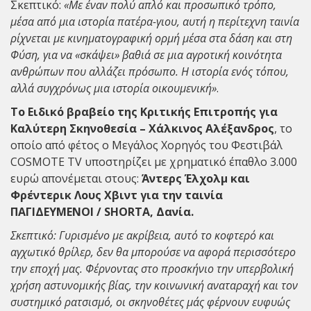
Σκεπτικό:
«Με έναν πολύ απλό και προσωπικό τρόπο,
μέσα από μια ιστορία πατέρα-γιου, αυτή η περίτεχνη ταινία
ρίχνεται με κινηματογραφική ορμή μέσα στα δάση και στη
Φύση, για να «σκάψει» βαθιά σε μια αγροτική κοινότητα
ανθρώπων που αλλάζει πρόσωπο. Η ιστορία ενός τόπου,
αλλά συγχρόνως μια ιστορία οικουμενική»
.
Το Ειδικό βραβείο της Κριτικής Επιτροπής για
Καλύτερη Σκηνοθεσία – Χάλκινος Αλέξανδρος
, το
οποίο από φέτος ο Μεγάλος Χορηγός του Φεστιβάλ
COSMOTE TV υποστηρίζει με χρηματικό έπαθλο 3.000
ευρώ απονέμεται στους:
Άντερς Έλχολμ και
Φρέντερικ Λους Χβιντ για την ταινία
ΠΑΓΙΔΕΥΜΕΝΟΙ / SHORTA, Δανία.
Σκεπτικό: Γυρισμένο με ακρίβεια, αυτό το κοφτερό και
αγχωτικό θρίλερ, δεν θα μπορούσε να αφορά περισσότερο
την εποχή μας. Φέρνοντας στο προσκήνιο την υπερβολική
χρήση αστυνομικής βίας, την κοινωνική αναταραχή και τον
συστημικό ρατσισμό, οι σκηνοθέτες μάς φέρνουν ευφυώς