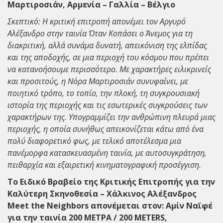
Μαρτιροσιάν, Αρμενία – Γαλλία – Βέλγιο
Σκεπτικό: Η κριτική επιτροπή απονέμει τον Αργυρό
Αλέξανδρο στην ταινία Όταν Κοπάσει ο Άνεμος για τη
διακριτική, αλλά συνάμα δυνατή, απεικόνιση της ελπίδας
και της αποδοχής, σε μια περιοχή του κόσμου που πρέπει
να κατανοήσουμε περισσότερο. Με χαρακτήρες ειλικρινείς
και προσιτούς, η Νόρα Μαρτιροσιάν συνυφαίνει, με
ποιητικό τρόπο, το τοπίο, την πλοκή, τη συγκρουσιακή
ιστορία της περιοχής και τις εσωτερικές συγκρούσεις των
χαρακτήρων της. Υπογραμμίζει την ανθρώπινη πλευρά μιας
περιοχής, η οποία συνήθως απεικονίζεται κάτω από ένα
πολύ διαφορετικό φως, με τελικό αποτέλεσμα μια
πανέμορφα κατασκευασμένη ταινία, με αυτοσυγκράτηση,
πειθαρχία και εξαιρετική κινηματογραφική προσέγγιση.
Το Ειδικό Βραβείο της Κριτικής Επιτροπής για την
Καλύτερη Σκηνοθεσία – Χάλκινος Αλέξανδρος
Meet the Neighbors απονέμεται στον: Αμίν Ναϊφέ
για την ταινία 200 MΕΤΡΑ / 200 METERS,