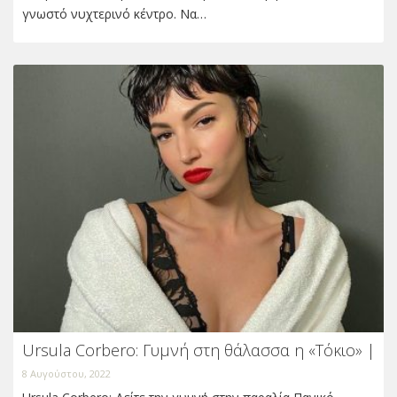
γνωστό νυχτερινό κέντρο. Να…
Ursula Corbero: Γυμνή στη θάλασσα η «Τόκιο» |
8 Αυγούστου, 2022