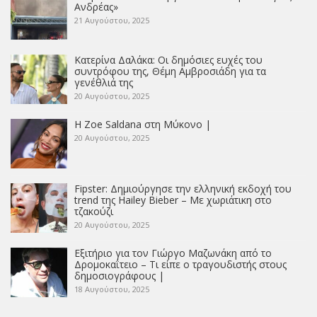
Ανδρέας»
21 Αυγούστου, 2025
Κατερίνα Δαλάκα: Οι δημόσιες ευχές του
συντρόφου της, Θέμη Αμβροσιάδη για τα
γενέθλιά της
20 Αυγούστου, 2025
Η Zoe Saldana στη Μύκονο |
20 Αυγούστου, 2025
Fipster: Δημιούργησε την ελληνική εκδοχή του
trend της Hailey Bieber – Με χωριάτικη στο
τζακούζι
20 Αυγούστου, 2025
Εξιτήριο για τον Γιώργο Μαζωνάκη από το
Δρομοκαΐτειο – Τι είπε ο τραγουδιστής στους
δημοσιογράφους |
18 Αυγούστου, 2025