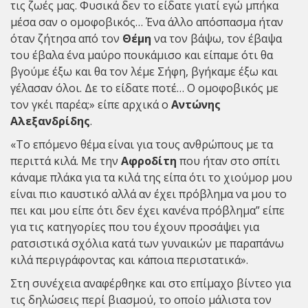
τις ζωές μας. Φυσικά δεν το είδατε γιατί εγώ μπήκα
μέσα σαν ο ομοφοβικός… Ένα άλλο απόσπασμα ήταν
όταν ζήτησα από τον
Θέμη
να τον βάψω, τον έβαψα
του έβαλα ένα μαύρο πουκάμισο και είπαμε ότι θα
βγούμε έξω και θα τον λέμε Σήφη, βγήκαμε έξω και
γέλασαν όλοι. Δε το είδατε ποτέ… Ο ομοφοβικός με
τον γκέι παρέα;» είπε αρχικά ο
Αντώνης
Αλεξανδρίδης
.
«To επόμενο θέμα είναι για τους ανθρώπους με τα
περιττά κιλά. Με την
Αφροδίτη
που ήταν στο σπίτι
κάναμε πλάκα για τα κιλά της είπα ότι το χιούμορ μου
είναι πιο καυστικό αλλά αν έχει πρόβλημα να μου το
πει και μου είπε ότι δεν έχει κανένα πρόβλημα” είπε
για τις κατηγορίες που του έχουν προσάψει για
ρατσιστικά σχόλια κατά των γυναικών με παραπάνω
κιλά περιγράφοντας και κάποια περιστατικά».
Στη συνέχεια αναφέρθηκε και στο επίμαχο βίντεο για
τις δηλώσεις περί βιασμού, το οποίο μάλιστα τον