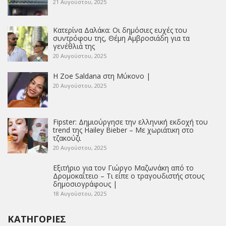
21 Αυγούστου, 2025
Κατερίνα Δαλάκα: Οι δημόσιες ευχές του
συντρόφου της, Θέμη Αμβροσιάδη για τα
γενέθλιά της
20 Αυγούστου, 2025
Η Zoe Saldana στη Μύκονο |
20 Αυγούστου, 2025
Fipster: Δημιούργησε την ελληνική εκδοχή του
trend της Hailey Bieber – Με χωριάτικη στο
τζακούζι
20 Αυγούστου, 2025
Εξιτήριο για τον Γιώργο Μαζωνάκη από το
Δρομοκαΐτειο – Τι είπε ο τραγουδιστής στους
δημοσιογράφους |
18 Αυγούστου, 2025
ΚΑΤΗΓΟΡΊΕΣ