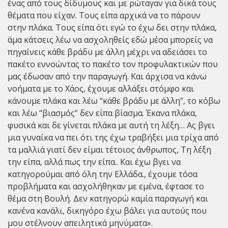
ένας από τους δίδυμους και με ρώταγαν για δικά τους
θέματα που είχαν. Τους είπα αρχικά να το πάρουν
στην πλάκα. Τους είπα ότι εγώ το έχω δει στην πλάκα,
άμα κάτσεις λέω να ασχοληθείς εδώ μέσα μπορείς να
πηγαίνεις κάθε βράδυ με άλλη μέχρι να αδειάσει το
πακέτο εννοώντας το πακέτο τον προφυλακτικών που
μας έδωσαν από την παραγωγή. Και άρχισα να κάνω
νοήματα με το Χάος, έχουμε αλλάξει στόμφο και
κάνουμε πλάκα και λέω “κάθε βράδυ με άλλη”, το κόβω
και λέω “βιασμός” δεν είπα βίασμα. Έκανα πλάκα,
φυσικά και δε γίνεται πλάκα με αυτή τη λέξη… Ας βγει
μια γυναίκα να πει ότι της έχω τραβήξει μια τρίχα από
τα μαλλιά γιατί δεν είμαι τέτοιος άνθρωπος, Τη λέξη
την είπα, αλλά πως την είπα.. Και έχω βγει να
κατηγορούμαι από όλη την Ελλάδα., έχουμε τόσα
προβλήματα και ασχολήθηκαν με εμένα, έφτασε το
θέμα στη Βουλή. Δεν κατηγορώ καμία παραγωγή και
κανένα κανάλι, δικηγόρο έχω βάλει για αυτούς που
μου στέλνουν απειλητικά μηνύματα».