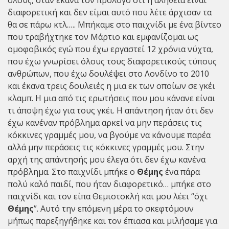
διαφορετική και δεν είμαι αυτό που λέτε άρχισαν τα
θα σε πάρω κτλ.…. Μπήκαμε στο παιχνίδι με ένα βίντεο
που τραβήχτηκε τον Μάρτιο και εμφανίζομαι ως
ομοφοβικός εγώ που έχω εργαστεί 12 χρόνια νύχτα,
που έχω γνωρίσει όλους τους διαφορετικούς τύπους
ανθρώπων, που έχω δουλέψει στο Λονδίνο το 2010
και έκανα τρεις δουλειές η μια εκ των οποίων σε γκέι
κλαμπ. Η μια από τις ερωτήσεις που μου κάνανε είναι
τι άποψη έχω για τους γκέι. Η απάντηση ήταν ότι δεν
έχω κανέναν πρόβλημα αρκεί να μην περάσεις τις
κόκκινες γραμμές μου, να βγούμε να κάνουμε παρέα
αλλά μην περάσεις τις κόκκινες γραμμές μου. Στην
αρχή της απάντησής μου έλεγα ότι δεν έχω κανένα
πρόβλημα. Στο παιχνίδι μπήκε ο
Θέμης
ένα πάρα
πολύ καλό παιδί, που ήταν διαφορετικό… μπήκε στο
παιχνίδι και τον είπα Θεμιστοκλή και μου λέει “όχι
Θέμης
”. Αυτό την επόμενη μέρα το σκεφτόμουν
μήπως παρεξηγήθηκε και τον έπιασα και μιλήσαμε για