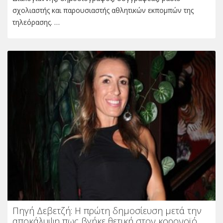
σχολιαστής και παρουσιαστής αθλητικών εκπομπών της
τηλεόρασης. …
Πηγή Δεβετζή: Η πρώτη δημοσίευση μετά την
αποκάλυψη πως βγήκε θετική στον κορονοϊό