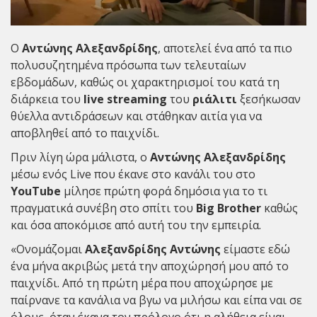
Ο
Αντώνης Αλεξανδρίδης
, αποτελεί ένα από τα πιο
πολυσυζητημένα πρόσωπα των τελευταίων
εβδομάδων, καθώς οι χαρακτηρισμοί του κατά τη
διάρκεια του
live streaming
του
ριάλιτι
ξεσήκωσαν
θύελλα αντιδράσεων και στάθηκαν αιτία για να
αποβληθεί από το παιχνίδι.
Πριν λίγη ώρα μάλιστα, ο
Αντώνης Αλεξανδρίδης
μέσω ενός Live που έκανε στο κανάλι του στο
YouΤube
μίλησε πρώτη φορά δημόσια για το τι
πραγματικά συνέβη στο σπίτι του
Big
Brother
καθώς
και όσα αποκόμισε από αυτή του την εμπειρία.
«Ονομάζομαι
Αλεξανδρίδης Αντώνης
είμαστε εδώ
ένα μήνα ακριβώς μετά την αποχώρησή μου από το
παιχνίδι. Από τη πρώτη μέρα που αποχώρησε με
παίρνανε τα κανάλια να βγω να μιλήσω και είπα ναι σε
όλους, όταν έκανα τον πρόλογο ότι η αλήθεια είναι