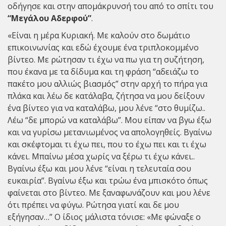
οδήγησε και στην απομάκρυνσή του από το σπίτι του
“Μεγάλου Αδερφού”
.
«Είναι η μέρα Κυριακή. Με καλούν στο δωμάτιο
επικοινωνίας και εδώ έχουμε ένα τριπλοκομμένο
βίντεο. Με ρώτησαν τι έχω να πω για τη συζήτηση,
που έκανα με τα δίδυμα και τη φράση “αδειάζω το
πακέτο μου αλλιώς βιασμός” στην αρχή το πήρα για
πλάκα και λέω δε κατάλαβα, ζήτησα να μου δείξουν
ένα βίντεο για να καταλάβω, μου λένε “στο θυμίζω..
Λέω “δε μπορώ να καταλάβω”. Μου είπαν να βγω έξω
και να γυρίσω μετανιωμένος να απολογηθείς. Βγαίνω
και σκέφτομαι τι έχω πει, που το έχω πει και τι έχω
κάνει. Μπαίνω μέσα χωρίς να ξέρω τι έχω κάνει..
Βγαίνω έξω και μου λένε “είναι η τελευταία σου
ευκαιρία”. Βγαίνω έξω και τρώω ένα μπισκότο όπως
φαίνεται στο βίντεο. Με ξαναφωνάζουν και μου λένε
ότι πρέπει να φύγω. Ρώτησα γιατί και δε μου
εξήγησαν…” Ο ίδιος μάλιστα τόνισε: «Με φώναξε ο