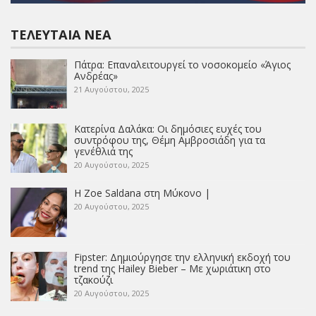
ΤΕΛΕΥΤΑΊΑ ΝΈΑ
Πάτρα: Επαναλειτουργεί το νοσοκομείο «Άγιος
Ανδρέας»
21 Αυγούστου, 2025
Κατερίνα Δαλάκα: Οι δημόσιες ευχές του
συντρόφου της, Θέμη Αμβροσιάδη για τα
γενέθλιά της
20 Αυγούστου, 2025
Η Zoe Saldana στη Μύκονο |
20 Αυγούστου, 2025
Fipster: Δημιούργησε την ελληνική εκδοχή του
trend της Hailey Bieber – Με χωριάτικη στο
τζακούζι
20 Αυγούστου, 2025