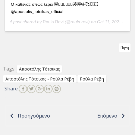
Ο καθένας όπως ξέρει 🤣🧘🏿‍♂️🧘🏿‍♂️🤣🤣🤟🥰💥💥
@apostolis_totsikas_official
A post shared by
Roula Revi
(@roula.revi) on
Oct 11, 2020 at 7:08am PDT
Πηγή
Tags :
Αποστόλης Τότσικας
Αποστόλης Τότσικας - Ρούλα Ρέβη
Ρούλα Ρέβη
Share:
Προηγούμενο
Επόμενο