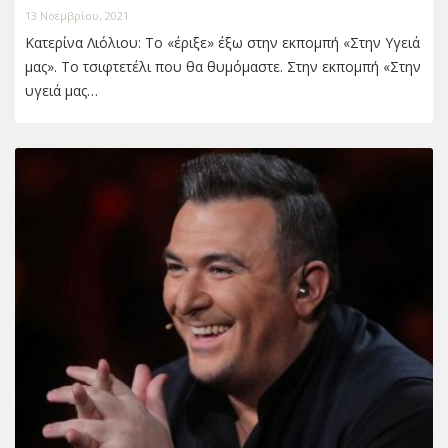
13 Νοεμβρίου, 2021
Κατερίνα Λιόλιου: Το «έριξε» έξω στην εκπομπή «Στην Υγειά
μας». Το τσιφτετέλι που θα θυμόμαστε. Στην εκπομπή «Στην
υγειά μας…