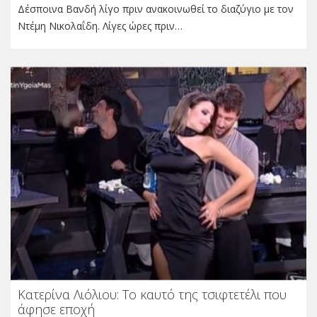
Δέσποινα Βανδή λίγο πριν ανακοινωθεί το διαζύγιο με τον
Ντέμη Νικολαΐδη. Λίγες ώρες πριν…
Κατερίνα Λιόλιου: Το καυτό της τσιφτετέλι που
άφησε εποχή