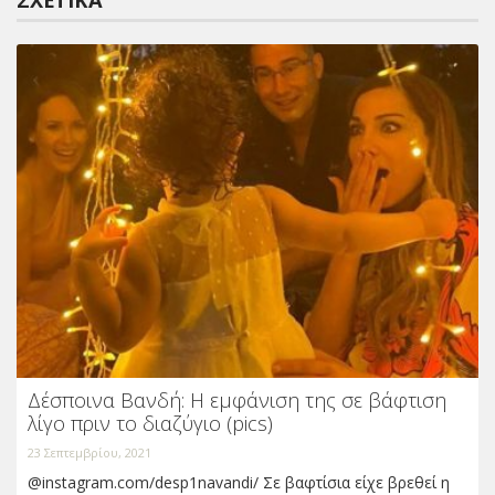
Δέσποινα Βανδή: Η εμφάνιση της σε βάφτιση
λίγο πριν το διαζύγιο (pics)
23 Σεπτεμβρίου, 2021
@instagram.com/desp1navandi/ Σε βαφτίσια είχε βρεθεί η