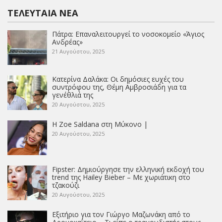
ΤΕΛΕΥΤΑΊΑ ΝΈΑ
Πάτρα: Επαναλειτουργεί το νοσοκομείο «Άγιος
Ανδρέας»
21 Αυγούστου, 2025
Κατερίνα Δαλάκα: Οι δημόσιες ευχές του
συντρόφου της, Θέμη Αμβροσιάδη για τα
γενέθλιά της
20 Αυγούστου, 2025
Η Zoe Saldana στη Μύκονο |
20 Αυγούστου, 2025
Fipster: Δημιούργησε την ελληνική εκδοχή του
trend της Hailey Bieber – Με χωριάτικη στο
τζακούζι
20 Αυγούστου, 2025
Εξιτήριο για τον Γιώργο Μαζωνάκη από το