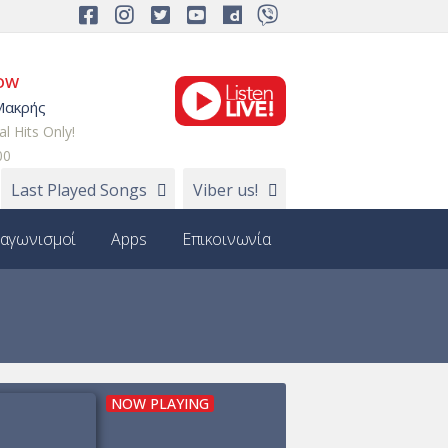
NOW
Μακρής
al Hits Only!
00
Last Played Songs
Viber us!
ιαγωνισμοί
Apps
Επικοινωνία
NOW PLAYING