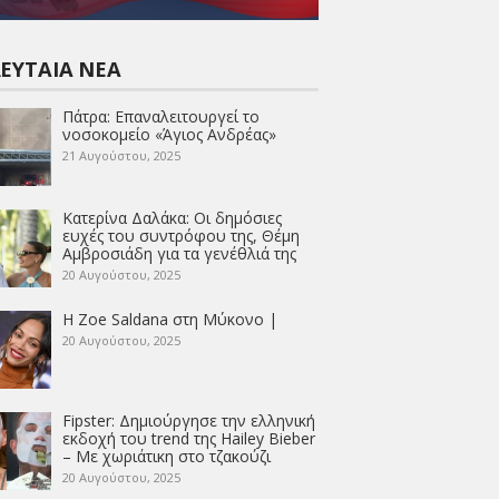
ΕΥΤΑΊΑ ΝΈΑ
Πάτρα: Επαναλειτουργεί το
νοσοκομείο «Άγιος Ανδρέας»
21 Αυγούστου, 2025
Κατερίνα Δαλάκα: Οι δημόσιες
ευχές του συντρόφου της, Θέμη
Αμβροσιάδη για τα γενέθλιά της
20 Αυγούστου, 2025
Η Zoe Saldana στη Μύκονο |
20 Αυγούστου, 2025
Fipster: Δημιούργησε την ελληνική
εκδοχή του trend της Hailey Bieber
– Με χωριάτικη στο τζακούζι
20 Αυγούστου, 2025