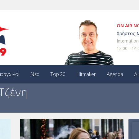
ON AIR 
Χρήστος 
Internation
12:00 - 14:
ραγωγοί
Νέα
Top 20
Hitmaker
Agenda
Δ
 Τζένη