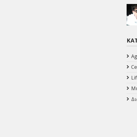
ΚΑ
Ag
Ce
Li
Mu
Δι