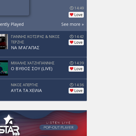
14:49
Love
ently Played
See more »
ΓΙΑΝΝΗΣ ΚΟΤΣΙΡΑΣ & ΝΙΚΟΣ
14:42
ΤΕΡΖΗΣ
Love
ΝΑ Μ'ΑΓΑΠΑΣ
ΜΙΧΑΛΗΣ ΧΑΤΖΗΓΙΑΝΝΗΣ
14:39
Ο ΒΥΘΟΣ ΣΟΥ (LIVE)
Love
ΝΙΚΟΣ ΑΠΕΡΓΗΣ
14:36
ΑΥΤΑ ΤΑ ΧΕΙΛΙΑ
Love