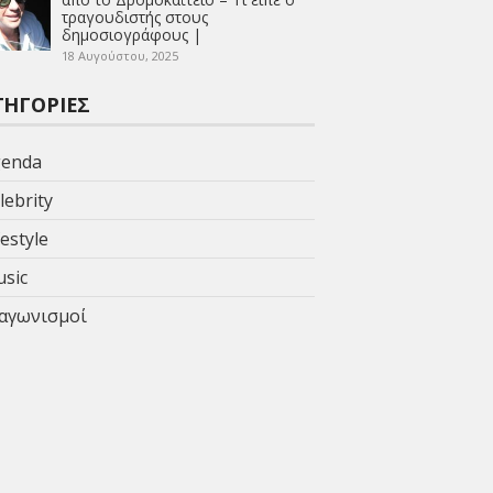
τραγουδιστής στους
δημοσιογράφους |
18 Αυγούστου, 2025
ΤΗΓΟΡΊΕΣ
enda
lebrity
festyle
sic
αγωνισμοί