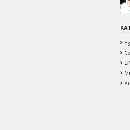
ΚΑ
Ag
Ce
Li
Mu
Δι