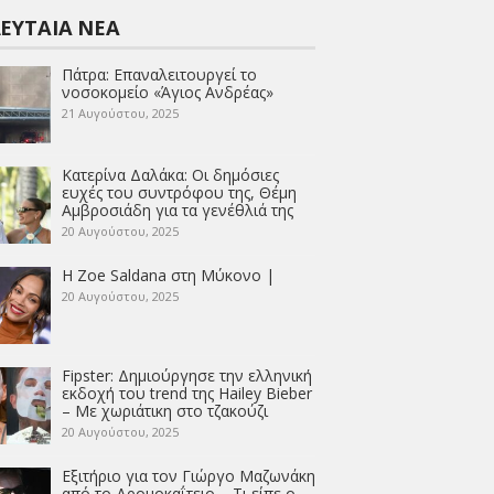
ΕΥΤΑΊΑ ΝΈΑ
Πάτρα: Επαναλειτουργεί το
νοσοκομείο «Άγιος Ανδρέας»
21 Αυγούστου, 2025
Κατερίνα Δαλάκα: Οι δημόσιες
ευχές του συντρόφου της, Θέμη
Αμβροσιάδη για τα γενέθλιά της
20 Αυγούστου, 2025
Η Zoe Saldana στη Μύκονο |
20 Αυγούστου, 2025
Fipster: Δημιούργησε την ελληνική
εκδοχή του trend της Hailey Bieber
– Με χωριάτικη στο τζακούζι
20 Αυγούστου, 2025
Εξιτήριο για τον Γιώργο Μαζωνάκη
από το Δρομοκαΐτειο – Τι είπε ο