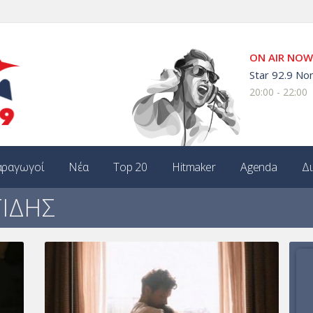
ON AIR NOW
Star 92.9 Non
20:00 - 22:00
ραγωγοί
Νέα
Top 20
Hitmaker
Agenda
Δ
ΙΔΗΣ