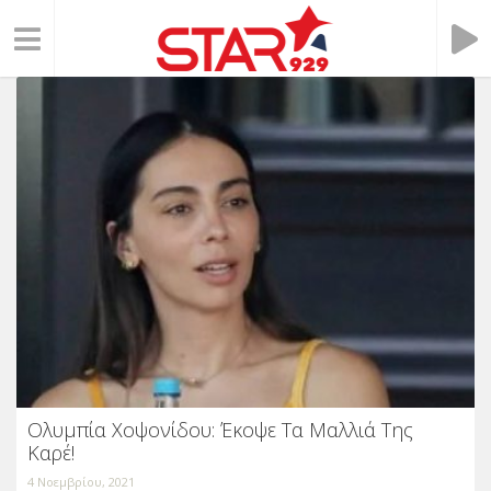
Ολυμπία Χοψονίδου: Έκοψε Τα Μαλλιά Της
Καρέ!
4 Νοεμβρίου, 2021