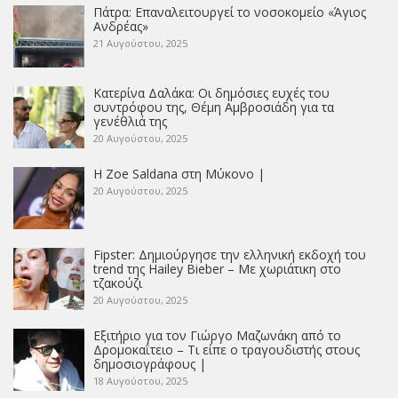
Πάτρα: Επαναλειτουργεί το νοσοκομείο «Άγιος
Ανδρέας»
21 Αυγούστου, 2025
Κατερίνα Δαλάκα: Οι δημόσιες ευχές του
συντρόφου της, Θέμη Αμβροσιάδη για τα
γενέθλιά της
20 Αυγούστου, 2025
Η Zoe Saldana στη Μύκονο |
20 Αυγούστου, 2025
Fipster: Δημιούργησε την ελληνική εκδοχή του
trend της Hailey Bieber – Με χωριάτικη στο
τζακούζι
20 Αυγούστου, 2025
Εξιτήριο για τον Γιώργο Μαζωνάκη από το
Δρομοκαΐτειο – Τι είπε ο τραγουδιστής στους
δημοσιογράφους |
18 Αυγούστου, 2025