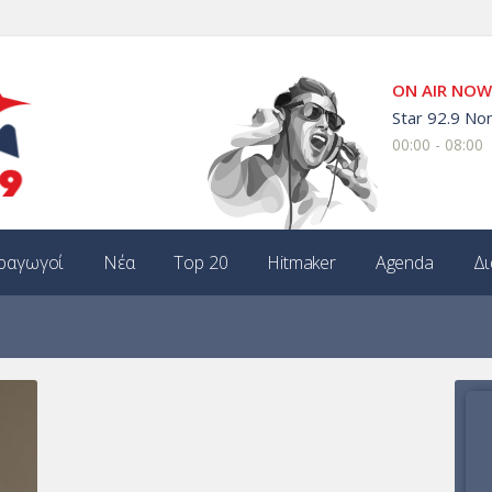
ON AIR NOW
Star 92.9 Non
00:00 - 08:00
ραγωγοί
Νέα
Top 20
Hitmaker
Agenda
Δι