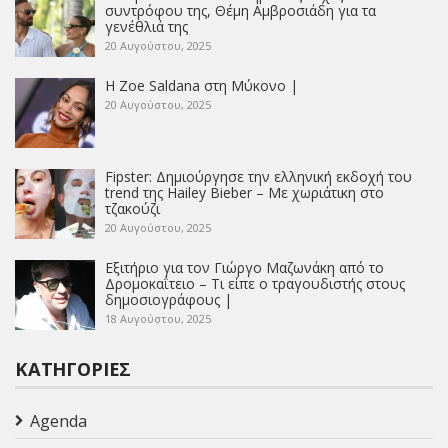
συντρόφου της, Θέμη Αμβροσιάδη για τα
γενέθλιά της
20 Αυγούστου, 2025
Η Zoe Saldana στη Μύκονο |
20 Αυγούστου, 2025
Fipster: Δημιούργησε την ελληνική εκδοχή του
trend της Hailey Bieber – Με χωριάτικη στο
τζακούζι
20 Αυγούστου, 2025
Εξιτήριο για τον Γιώργο Μαζωνάκη από το
Δρομοκαΐτειο – Τι είπε ο τραγουδιστής στους
δημοσιογράφους |
18 Αυγούστου, 2025
ΚΑΤΗΓΟΡΊΕΣ
Agenda