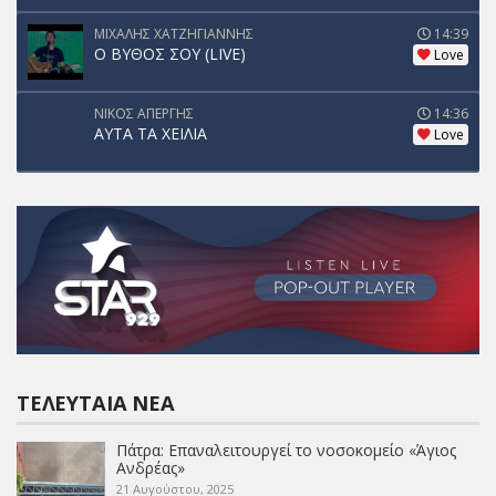
ΜΙΧΑΛΗΣ ΧΑΤΖΗΓΙΑΝΝΗΣ
14:39
Ο ΒΥΘΟΣ ΣΟΥ (LIVE)
Love
ΝΙΚΟΣ ΑΠΕΡΓΗΣ
14:36
ΑΥΤΑ ΤΑ ΧΕΙΛΙΑ
Love
ΤΕΛΕΥΤΑΊΑ ΝΈΑ
Πάτρα: Επαναλειτουργεί το νοσοκομείο «Άγιος
Ανδρέας»
21 Αυγούστου, 2025