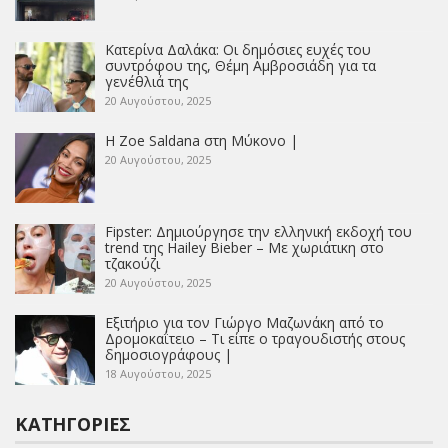
Κατερίνα Δαλάκα: Οι δημόσιες ευχές του
συντρόφου της, Θέμη Αμβροσιάδη για τα
γενέθλιά της
20 Αυγούστου, 2025
Η Zoe Saldana στη Μύκονο |
20 Αυγούστου, 2025
Fipster: Δημιούργησε την ελληνική εκδοχή του
trend της Hailey Bieber – Με χωριάτικη στο
τζακούζι
20 Αυγούστου, 2025
Εξιτήριο για τον Γιώργο Μαζωνάκη από το
Δρομοκαΐτειο – Τι είπε ο τραγουδιστής στους
δημοσιογράφους |
18 Αυγούστου, 2025
ΚΑΤΗΓΟΡΊΕΣ