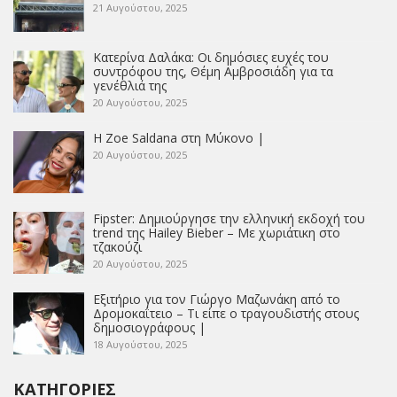
21 Αυγούστου, 2025
Κατερίνα Δαλάκα: Οι δημόσιες ευχές του
συντρόφου της, Θέμη Αμβροσιάδη για τα
γενέθλιά της
20 Αυγούστου, 2025
Η Zoe Saldana στη Μύκονο |
20 Αυγούστου, 2025
Fipster: Δημιούργησε την ελληνική εκδοχή του
trend της Hailey Bieber – Με χωριάτικη στο
τζακούζι
20 Αυγούστου, 2025
Εξιτήριο για τον Γιώργο Μαζωνάκη από το
Δρομοκαΐτειο – Τι είπε ο τραγουδιστής στους
δημοσιογράφους |
18 Αυγούστου, 2025
ΚΑΤΗΓΟΡΊΕΣ