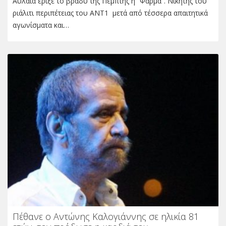
Αυλαία έριξε το βράδυ της Πέμπτης η “Φάρμα”. Νικητής του
ριάλιτι περιπέτειας του ΑΝΤ1 μετά από τέσσερα απαιτητικά
αγωνίσματα και…
Πέθανε ο Αντώνης Καλογιάννης σε ηλικία 81