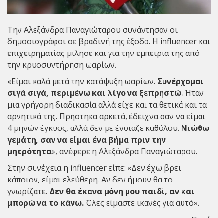
Την
Αλεξάνδρα Παναγιώταρου
συνάντησαν οι
δημοσιογράφοι σε βραδινή της έξοδο. Η influencer και
επιχειρηματίας μίλησε και για την εμπειρία της από
την κρυοσυντήρηση ωαρίων.
«Είμαι καλά μετά την κατάψυξη ωαρίων.
Συνέρχομαι
σιγά σιγά, περιμένω και λίγο να ξεπρηστώ.
Ήταν
μια γρήγορη διαδικασία αλλά είχε και τα θετικά και τα
αρνητικά της. Πρήστηκα αρκετά, έδειχνα σαν να είμαι
4 μηνών έγκυος, αλλά δεν με ένοιαζε καθόλου.
Νιώθω
γεμάτη, σαν να είμαι ένα βήμα πριν την
μητρότητα
», ανέφερε η Αλεξάνδρα Παναγιώταρου.
Στην συνέχεια η influencer είπε: «Δεν έχω βρει
κάποιον, είμαι ελεύθερη. Αν δεν ήμουν θα το
γνωρίζατε.
Δεν θα έκανα μόνη μου παιδί, αν και
μπορώ να το κάνω.
Όλες είμαστε ικανές για αυτό».