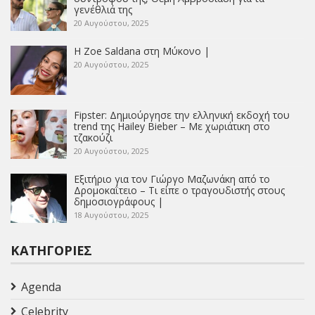
γενέθλιά της
20 Αυγούστου, 2025
Η Zoe Saldana στη Μύκονο |
20 Αυγούστου, 2025
Fipster: Δημιούργησε την ελληνική εκδοχή του
trend της Hailey Bieber – Με χωριάτικη στο
τζακούζι
20 Αυγούστου, 2025
Εξιτήριο για τον Γιώργο Μαζωνάκη από το
Δρομοκαΐτειο – Τι είπε ο τραγουδιστής στους
δημοσιογράφους |
18 Αυγούστου, 2025
ΚΑΤΗΓΟΡΊΕΣ
Agenda
Celebrity