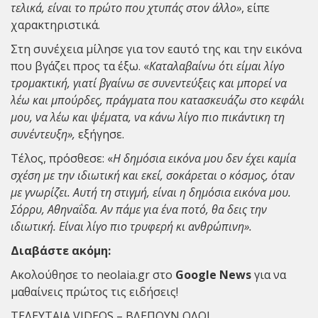
τελικά, είναι το πρώτο που χτυπάς στον άλλο»
, είπε
χαρακτηριστικά.
Στη συνέχεια μίλησε για τον εαυτό της και την εικόνα
που βγάζει προς τα έξω. «
Καταλαβαίνω ότι είμαι λίγο
τρομακτική, γιατί βγαίνω σε συνεντεύξεις και μπορεί να
λέω και μπούρδες, πράγματα που κατασκευάζω στο κεφάλι
μου, να λέω και ψέματα, να κάνω λίγο πιο πικάντικη τη
συνέντευξη»,
εξήγησε.
Τέλος, πρόσθεσε: «
Η δημόσια εικόνα μου δεν έχει καμία
σχέση με την ιδιωτική και εκεί, σοκάρεται ο κόσμος, όταν
με γνωρίζει. Αυτή τη στιγμή, είναι η δημόσια εικόνα μου.
Σόρρυ, Αθηναΐδα. Αν πάμε για ένα ποτό, θα δεις την
ιδιωτική. Είναι λίγο πιο τρυφερή κι ανθρώπινη».
Διαβάστε ακόμη:
Ακολούθησε το neolaia.gr στο
Google News
για να
μαθαίνεις πρώτος τις ειδήσεις!
ΤΕΛΕΥΤΑΙΑ VIDEOS – ΒΛΕΠΟΥΝ ΟΛΟΙ