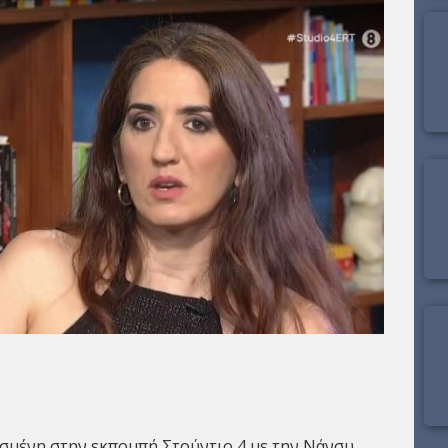
σμένη στην εκπομπή Στούντιο 4 με την Νάνσυ