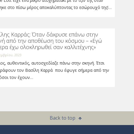
ie Lott είχε ένα μικρό ατυχηματάκι με το τζιν της όταν
τηκε στο πίσω μέρος αποκαλύπτοντας το εσώρουχό της!…
ίλης Καρράς: Όταν δάκρυσε επάνω στην
νή από την αποθέωση του κόσμου – «Εγώ
ερα έχω ολοκληρωθεί σαν καλλιτέχνης»
εμβρίου, 2023
ος, αυθεντικός, αυτοσχεδίαζε πάνω στην σκηνή. Έτσι
γράφουν τον Βασίλη Καρρά που έφυγε σήμερα από την
 όσοι τον έχουν…
Back to top