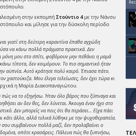
Rec
ωστόπουλο.
αλεσμένη στην εκπομπή
Στούντιο 4
με την Νάνσυ
στόπουλο και μίλησε για την δύσκολη περίοδο
.
ναι γιατί στη δεύτερη καραντίνα έπαθα αγχώδη
ούσα να κάνω πολλά πράγματα πρακτικά. Δεν
 μόνη μου στο σπίτι, φοβόμουν μην πεθάνει η μαμά
κάνω τίποτα, δεν κοιμόμουν. Το πιο σημαντικό ήταν
την αϋπνία. Αυτό κράτησε πολύ καιρό. Έπιασα πάτο.
ον χαστούκιζα. Μου έλεγα τελείωσες, δεν έχει τώρα κι
ρχικά η Μαρία Διακοπαναγιώτου.
 πώς να το εξηγήσω. Ήταν όλο βάρος που ξύπναγα και
οηθήσει αν δεν θες, δεν λύνεται. Άκουγα έναν ήχο στο
ιστικό. Δεν μπορείς να πεις ότι θα περάσει… Είχα πάει
αι κάτι άλλο, αλλά τελικά λύθηκε με την ψυχοθεραπεία.
σου συμβαίνουν πολλά μαζί, δεν προλαβαίνει ο
ΤΕΛ
εδομένα, οπότε κρασάρεις. Πάλευα πώς θα ξυπνήσω,