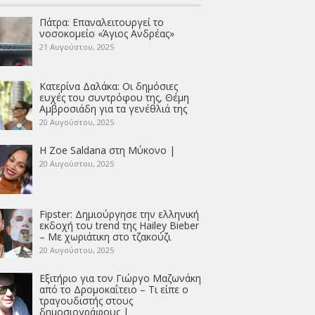
Πάτρα: Επαναλειτουργεί το
νοσοκομείο «Άγιος Ανδρέας»
21 Αυγούστου, 2025
Κατερίνα Δαλάκα: Οι δημόσιες
ευχές του συντρόφου της, Θέμη
Αμβροσιάδη για τα γενέθλιά της
20 Αυγούστου, 2025
Η Zoe Saldana στη Μύκονο |
20 Αυγούστου, 2025
Fipster: Δημιούργησε την ελληνική
εκδοχή του trend της Hailey Bieber
– Με χωριάτικη στο τζακούζι
20 Αυγούστου, 2025
Εξιτήριο για τον Γιώργο Μαζωνάκη
από το Δρομοκαΐτειο – Τι είπε ο
τραγουδιστής στους
δημοσιογράφους |