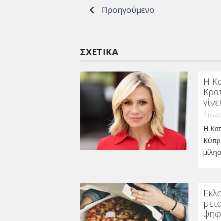
Προηγούμενο
ΣΧΕΤΙΚΆ
Η Κα
Κρατ
γίνε
7 Ιουλ
Η Κα
Κύπρ
μίλησ
Εκλο
μετα
ψηφ