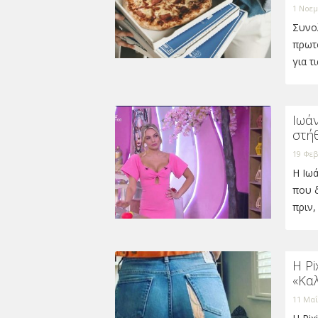
1 Νοεμ
Συνολ
πρωτ
για τ
Ιωάν
στή
19 Φεβ
Η Ιω
που δ
πριν
H Pi
«Καλ
11 Μαΐ