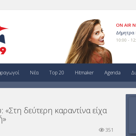
ON AIR 
Δήμητρα
10:00 - 12
ραγωγοί
Νέα
Top 20
Hitmaker
Agenda
Δ
 «Στη δεύτερη καραντίνα είχα
ή»
351