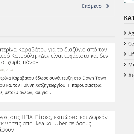
Επόμενο
ΚΑ
Ag
Ce
τερίνα Καραβάτου για το διαζύγιο από τον
Li
ερό Κατσούλη: «Δεν είναι ευχάριστο και δεν
ται χωρίς πόνο»
Mu
ίου, 2024
Δι
τερίνα Καραβάτου έδωσε συνέντευξη στο Down Town
ου και τον Γιάννη Χατζηγεωργίου. Η παρουσιάστρια
ε, μεταξύ άλλων, και για…
γές στις ΗΠΑ: Πίτσες, εκπτώσεις και δωρεάν
κινήσεις από Ikea και Uber σε όσους
ίσουν