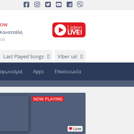
NOW
 Κανατσέλη
:00
Last Played Songs
Viber us!
ιαγωνισμοί
Apps
Επικοινωνία
NOW PLAYING
Love