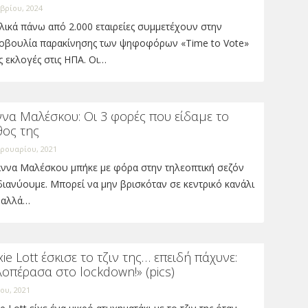
βρίου, 2024
ικά πάνω από 2.000 εταιρείες συμμετέχουν στην
οβουλία παρακίνησης των ψηφοφόρων «Time to Vote»
ις εκλογές στις ΗΠΑ. Οι…
να Μαλέσκου: Οι 3 φορές που είδαμε το
θος της
ρουαρίου, 2021
άννα Μαλέσκου μπήκε με φόρα στην τηλεοπτική σεζόν
ιανύουμε. Μπορεί να μην βρισκόταν σε κεντρικό κανάλι
, αλλά…
xie Lott έσκισε το τζιν της… επειδή πάχυνε:
οπέρασα στο lockdown!» (pics)
ου, 2021