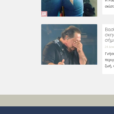
Η Pix
σκίσ
Βασ
σκη
σήμ
24 Δεκ
Γνήσι
περι
ζωή,