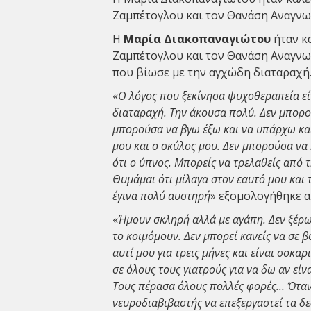
Ζαμπέτογλου και τον Θανάση Αναγν
Η
Μαρία Διακοπαναγιώτου
ήταν κ
Ζαμπέτογλου και τον Θανάση Αναγνω
που βίωσε με την αγχώδη διαταραχή
«
Ο λόγος που ξεκίνησα ψυχοθεραπεία εί
διαταραχή. Την άκουσα πολύ. Δεν μπορ
μπορούσα να βγω έξω και να υπάρχω και
μου και ο σκύλος μου. Δεν μπορούσα να 
ότι ο ύπνος. Μπορείς να τρελαθείς από 
Θυμάμαι ότι μίλαγα στον εαυτό μου και τ
έγινα πολύ αυστηρή
» εξομολογήθηκε α
«
Ήμουν σκληρή αλλά με αγάπη. Δεν ξέρω
το κοιμόμουν. Δεν μπορεί κανείς να σε β
αυτί μου για τρεις μήνες και είναι σοκαρ
σε όλους τους γιατρούς για να δω αν είν
Τους πέρασα όλους πολλές φορές… Όταν 
νευροδιαβιβαστής να επεξεργαστεί τα δ