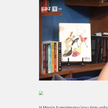
Η Μαρία Διακοπαναγιώτου ήταν καλε