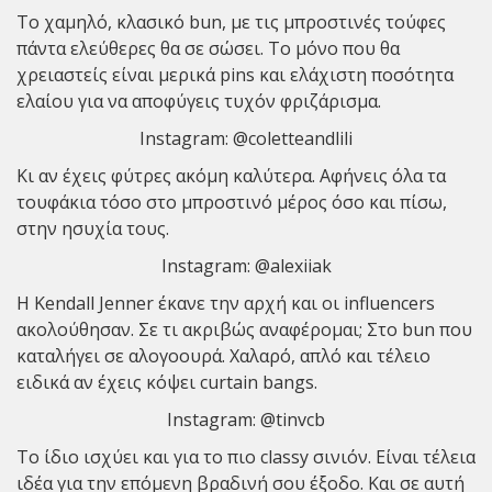
Το χαμηλό, κλασικό bun, με τις μπροστινές τούφες
πάντα ελεύθερες θα σε σώσει. Το μόνο που θα
χρειαστείς είναι μερικά pins και ελάχιστη ποσότητα
ελαίου για να αποφύγεις τυχόν φριζάρισμα.
Instagram:
@coletteandlili
Κι αν έχεις φύτρες ακόμη καλύτερα. Αφήνεις όλα τα
τουφάκια τόσο στο μπροστινό μέρος όσο και πίσω,
στην ησυχία τους.
Instagram:
@alexiiak
Η Kendall Jenner έκανε την αρχή και οι influencers
ακολούθησαν. Σε τι ακριβώς αναφέρομαι; Στο bun που
καταλήγει σε αλογοουρά. Χαλαρό, απλό και τέλειο
ειδικά αν έχεις κόψει curtain bangs.
Instagram:
@tinvcb
To ίδιο ισχύει και για το πιο classy σινιόν. Είναι τέλεια
ιδέα για την επόμενη βραδινή σου έξοδο. Και σε αυτή