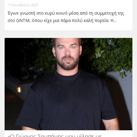
7 Οκτωβρίου, 2021
Έγινε γνωστή στο ευρύ κοινό μέσα από τη συμμετοχή της
στο GNTM, όπου είχε μια πάρα πολύ καλή πορεία. Η…
«O Γιώργος Σαμπάνης μου μίλησε με