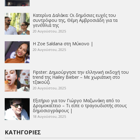
Κατερίνα Δαλάκα: Οι δημόσιες ευχές του
συντρόφου της, Θέμη Αμβροσιάδη για τα
γενέθλιά της
20 Αυγούστου, 2025
Η Zoe Saldana στη Μύκονο |
20 Αυγούστου, 2025
Fipster: Δημιούργησε την ελληνική εκδοχή του
trend της Hailey Bieber – Με χωριάτικη στο
τζακούζι
20 Αυγούστου, 2025
Εξιτήριο για τον Γιώργο Μαζωνάκη από το
Δρομοκαΐτειο – Τι είπε ο τραγουδιστής στους
δημοσιογράφους |
18 Αυγούστου, 2025
ΚΑΤΗΓΟΡΊΕΣ