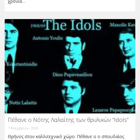
χρόνια…
Πέθανε ο Νότης Λαλαΐτης των θρυλικών “Idols”
7 Νοεμβρίου, 2020
Θρήνος στον καλλιτεχνικό χώρο. Πέθανε ο ο σπουδαίος