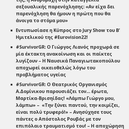
σεξουαλικής παρενόχλησης: «Αν είχα δει
παρενόχληση θα ήμουν η πρώτη που θα
άνοιγα το στόμα μου»
Εντυπωσίασε η Κύπρος στο Jury Show του Β’
Ημιτελικού της #Eurovision22!
#SurvivorGR: Ο Γιώργος Λιανός προχωρά σε
μία έκτακτη ανακοίνωση και οι παίκτες
λυγίζουν – H Ναυσικά Παναγιωτακοπούλου
αποχωρεί οικειοθελώς λόγω του
προβλήματος υγείας
#SurvivorGR: O Θεατρικός Οργανισμός
Α.Δομίνικου παρουσιάζει τον… έρωτα,
Μαρτίκα-Βρισηίδας! «Λάμπω Γιώργο μου,
λάμπω» – «Την ξύνει παντού, την κοιμίζει,
είναι πολύ τρυφερό!» – Ανησύχησε τους
πάντες ο Απόστολος Ρουβάς με τον
επιπόλαιο τραυματισμό του! – H αποχώρηση