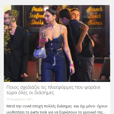
Ποιος σχεδιάζει τις πλατφόρμες που φοράνε
τώρα όλες οι διάσημες
18 Νοεμβρίου, 2021
Μετά την covid εποχή πολλές διάσημες -και όχι μόνο- έχουν
υιοθετήσει το party look για να ξορκίσουν το χρονικό της…