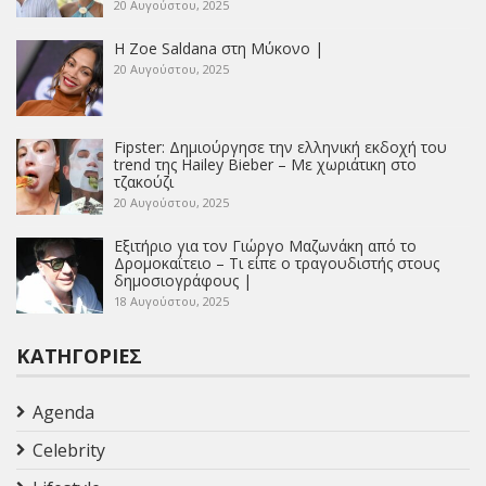
20 Αυγούστου, 2025
Η Zoe Saldana στη Μύκονο |
20 Αυγούστου, 2025
Fipster: Δημιούργησε την ελληνική εκδοχή του
trend της Hailey Bieber – Με χωριάτικη στο
τζακούζι
20 Αυγούστου, 2025
Εξιτήριο για τον Γιώργο Μαζωνάκη από το
Δρομοκαΐτειο – Τι είπε ο τραγουδιστής στους
δημοσιογράφους |
18 Αυγούστου, 2025
ΚΑΤΗΓΟΡΊΕΣ
Agenda
Celebrity