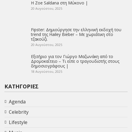
Η Zoe Saldana στη Μύκονο |
20 Αυγούστου, 2025
Fipster: Δημιούργησε την ελληνική εκδοχή του
trend της Hailey Bieber – Με χωριάτικη στο
τζακούζι
20 Αυγούστου, 2025
Εξιτήριο για τον Γιώργο Μαζωνάκη από το
Δρομοκαΐτειο – Τι είπε ο τραγουδιστής στους
δημοσιογράφους |
18 Αυγούστου, 2025
ΚΑΤΗΓΟΡΊΕΣ
Agenda
Celebrity
Lifestyle