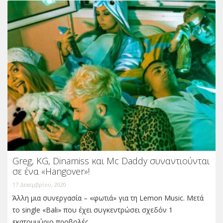
Greg, KG, Dinamiss και Mc Daddy συναντιούνται
σε ένα «Hangover»!
17 Δεκεμβρίου, 2020
Άλλη μια συνεργασία – «φωτιά» για τη Lemon Music. Μετά
το single «Bali» που έχει συγκεντρώσει σχεδόν 1
εκατομμύριο προβολές…