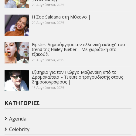
20 Αυγούστου, 2025
Η Zoe Saldana στη Μύκονο |
20 Αυγούστου, 2025
Fipster: Δημιούργησε την ελληνική εκδοχή του
trend της Hailey Bieber – Με χωριάτικη στο
τζακούζι
20 Αυγούστου, 2025
Εξιτήριο για τον Γιώργο Μαζωνάκη από το
Δρομοκαΐτειο – Τι είπε ο τραγουδιστής στους
δημοσιογράφους |
18 Αυγούστου, 2025
ΚΑΤΗΓΟΡΊΕΣ
Agenda
Celebrity