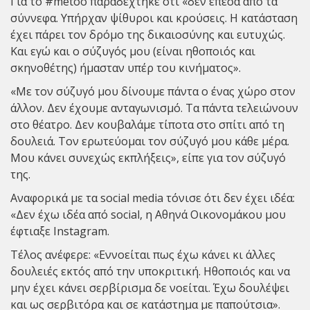
Για το #metoo παραδέχτηκε ότι «δεν έπεσα από τα
σύννεφα. Υπήρχαν ψίθυροι και κρούσεις. Η κατάσταση
έχει πάρει τον δρόμο της δικαιοσύνης και ευτυχώς.
Και εγώ και ο σύζυγός μου (είναι ηθοποιός και
σκηνοθέτης) ήμασταν υπέρ του κινήματος».
«Με τον σύζυγό μου δίνουμε πάντα ο ένας χώρο στον
άλλον. Δεν έχουμε ανταγωνισμό. Τα πάντα τελειώνουν
στο θέατρο. Δεν κουβαλάμε τίποτα στο σπίτι από τη
δουλειά. Τον ερωτεύομαι τον σύζυγό μου κάθε μέρα.
Μου κάνει συνεχώς εκπλήξεις», είπε για τον σύζυγό
της.
Αναφορικά με τα social media τόνισε ότι δεν έχει ιδέα:
«Δεν έχω ιδέα από social, η Αθηνά Οικονομάκου μου
έφτιαξε Instagram.
Τέλος ανέφερε: «Εννοείται πως έχω κάνει κι άλλες
δουλειές εκτός από την υποκριτική. Ηθοποιός και να
μην έχει κάνει σερβίρισμα δε νοείται. Έχω δουλέψει
και ως σερβιτόρα και σε κατάστημα με παπούτσια».