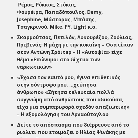
Ρέμος, Ρόκκος, Στόκας,
Φουρέιρα, Παπαδόπουλος, Demy,
Josephine, Μάστορας, Μπάσης,
Τσαγκρινού, Mike, FY, Light κ.α.
Σκαρμούτσος, Πετιλόν, Λυκουρέζου, Ζούλιας,
Πρεβενάς: Η μάχη με την κοκαΐνη – Όσα είπαν
στον Αντώνη Σρόιτερ – Η «Αυτοψία» είχε
θέμα «Επώνυμοι στα δίχτυα των
ναρκωτικών»
«Έχασα τον εαυτό μου, έγινα επιθετικός
στην σύντροφο μου, …χτύπησα
άνθρωπο» «Ζήτησα τελευταία πολλά
συγγνώμη από ανθρώπους που αδικούσα,
είχα μια συμπεριφορά σχεδόν απαξιωτική»
– Η εξομολόγηση του Αρναούτογλου
Δείτε το απόσπασμα που διέρρευσε από το
ριάλιτι που ετοιμάζει ο Ηλίας Ψινάκης με