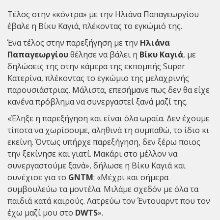
Τέλος στην «κόντρα» με την Ηλιάνα Παπαγεωργίου
έβαλε η Βίκυ Καγιά, πλέκοντας το εγκώμιό της.
Ένα τέλος στην παρεξήγηση με την
Ηλιάνα
Παπαγεωργίου
θέλησε να βάλει η
Βίκυ
Καγιά
, με
δηλώσεις της στην κάμερα της εκπομπής Super
Κατερίνα, πλέκοντας το εγκώμιο της μελαχρινής
παρουσιάστριας. Μάλιστα, επεσήμανε πως δεν θα είχε
κανένα πρόβλημα να συνεργαστεί ξανά μαζί της.
«Έληξε η παρεξήγηση και είναι όλα ωραία. Δεν έχουμε
τίποτα να χωρίσουμε, αληθινά τη συμπαθώ, το ίδιο κι
εκείνη. Όντως υπήρχε παρεξήγηση, δεν ξέρω ποιος
την ξεκίνησε και γιατί. Μακάρι στο μέλλον να
συνεργαστούμε ξανά», δήλωσε η Βίκυ Καγιά και
συνέχισε για το
GNTM
: «Μέχρι και σήμερα
συμβουλεύω τα μοντέλα. Μιλάμε σχεδόν με όλα τα
παιδιά κατά καιρούς. Λατρεύω τον Έντουαρντ που τον
έχω μαζί μου στο
DWTS
».