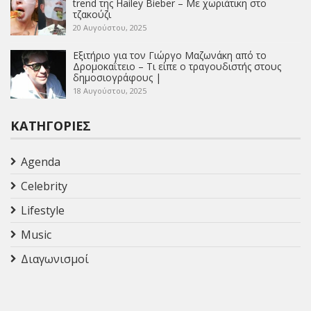
trend της Hailey Bieber – Με χωριάτικη στο
τζακούζι
20 Αυγούστου, 2025
Εξιτήριο για τον Γιώργο Μαζωνάκη από το
Δρομοκαΐτειο – Τι είπε ο τραγουδιστής στους
δημοσιογράφους |
18 Αυγούστου, 2025
ΚΑΤΗΓΟΡΊΕΣ
Agenda
Celebrity
Lifestyle
Music
Διαγωνισμοί