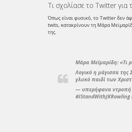
Τι σχολίασε το Twitter για 
Όπως είναι φυσικό, το Twitter δεν ά
twits, κατακρίνουν τη Μάρα Μεϊμαρίδ
της.
Μάρα Μεϊμαρίδη: «Τι ρ
Λογικό η μάγισσα της 
γλυκό παιδί των Χρισ
— υπερήφανα ντροπή τ
#IStandWithJKRowling