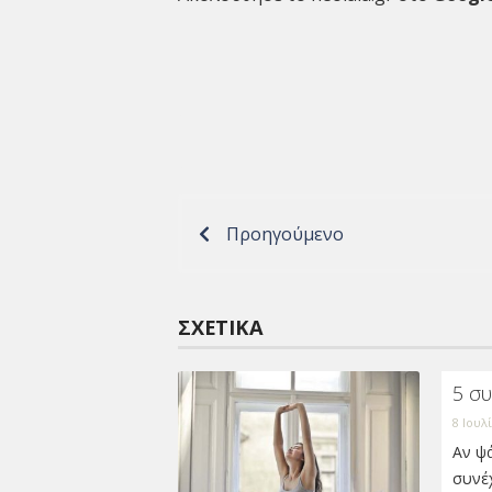
Προηγούμενο
ΣΧΕΤΙΚΆ
5 συ
8 Ιουλ
Αν ψά
συνέχ