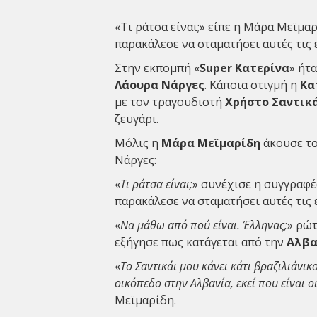
«Τι ράτσα είναι;» είπε η Μάρα Μεϊμα
παρακάλεσε να σταματήσει αυτές τις 
Στην εκπομπή «
Super Κατερίνα
» ήτ
Λάουρα Νάργες
.
Κάποια στιγμή η
Κα
με τον τραγουδιστή
Χρήστο Σαντικ
ζευγάρι.
Μόλις η
Μάρα Μεϊμαρίδη
άκουσε το
Νάργες:
«
Τι ράτσα είναι;
» συνέχισε η συγγραφέ
παρακάλεσε να σταματήσει αυτές τις 
«
Να μάθω από πού είναι. Έλληνας;
» ρώ
εξήγησε πως κατάγεται από την
Αλβα
«
Το Σαντικάι μου κάνει κάτι βραζιλιάνικ
οικόπεδο στην Αλβανία, εκεί που είναι ο
Μεϊμαρίδη.