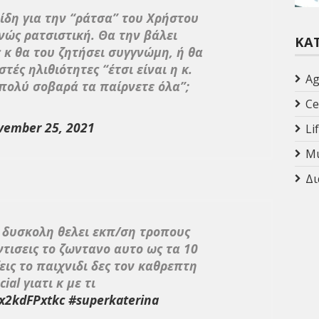
ίδη για την “ράτσα” του Χρήστου
νώς ρατσιστική. Θα την βάλει
ΚΑ
 κ θα του ζητήσει συγγνώμη, ή θα
τές ηλιθιότητες “έτσι είναι η κ.
Ag
“πολύ σοβαρά τα παίρνετε όλα”;
Ce
vember 25, 2021
Li
Mu
Δι
δυσκολη θελει εκπ/ση τροπους
τισεις το ζωντανο αυτο ως τα 10
εις το παιχνιδι δες τον καθρεπτη
ial γιατι κ με τι
/x2kdFPxtkc
#superkaterina