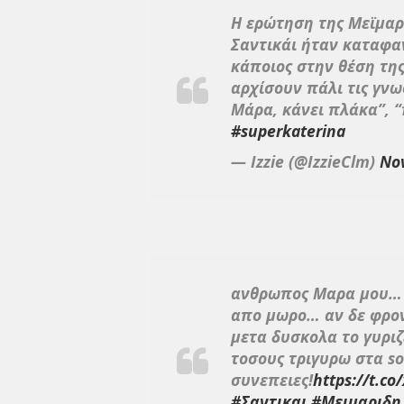
Η ερώτηση της Μεϊμαρ
Σαντικάι ήταν καταφα
κάποιος στην θέση της
αρχίσουν πάλι τις γνωσ
Μάρα, κάνει πλάκα”, 
#superkaterina
— Izzie (@IzzieClm)
No
ανθρωπος Μαρα μου… 
απο μωρο… αν δε φρον
μετα δυσκολα το γυριζ
τοσους τριγυρω στα soc
συνεπειες!
https://t.co
#Σαντικαι
#Μειμαριδη