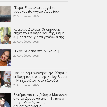
Πάτρα: Επαναλειτουργεί το
νοσοκομείο «Άγιος Ανδρέας»
21 Αυγούστου, 2025
Κατερίνα Δαλάκα: Οι δημόσιες
ευχές του συντρόφου της, Θέμη
Αμβροσιάδη για τα γενέθλιά της
20 Αυγούστου, 2025
Η Zoe Saldana στη Μύκονο |
20 Αυγούστου, 2025
Fipster: Δημιούργησε την ελληνική
εκδοχή του trend της Hailey Bieber
– Με χωριάτικη στο τζακούζι
20 Αυγούστου, 2025
Εξιτήριο για τον Γιώργο Μαζωνάκη
από το Δρομοκαΐτειο – Τι είπε ο
τραγουδιστής στους
δημοσιογράφους |