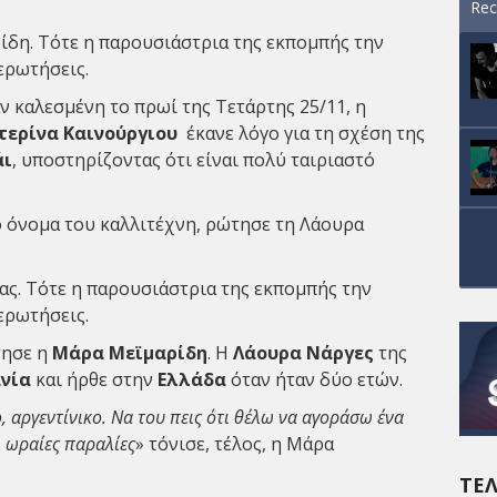
Rec
ρίδη. Τότε η παρουσιάστρια της εκπομπής την
ερωτήσεις.
αν καλεσμένη το πρωί της Τετάρτης 25/11, η
τερίνα Καινούργιου
έκανε λόγο για τη σχέση της
άι
, υποστηρίζοντας ότι είναι πολύ ταιριαστό
 όνομα του καλλιτέχνη, ρώτησε τη Λάουρα
ας. Τότε η παρουσιάστρια της εκπομπής την
ερωτήσεις.
τησε η
Μάρα Μεϊμαρίδη
. Η
Λάουρα Νάργες
της
νία
και ήρθε στην
Ελλάδα
όταν ήταν δύο ετών.
ο, αργεντίνικο. Να του πεις ότι θέλω να αγοράσω ένα
ι ωραίες παραλίες
» τόνισε, τέλος, η Μάρα
ΤΕΛ