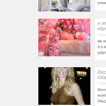
τύπο
Η Kh
κόρη
7 Ιουλ
Με πε
ό,τι 
γιόρτ
Ελε
εσώ
13 Δεκ
Ελεο
κούκλ
όπως 