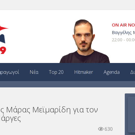
ON AIR N
Βαγγέλης 
22:00 - 00:0
ραγωγοί
Νέα
Top 20
Hitmaker
Agenda
Δ
ης Μάρας Μεϊμαρίδη για τον
Νάργες
630