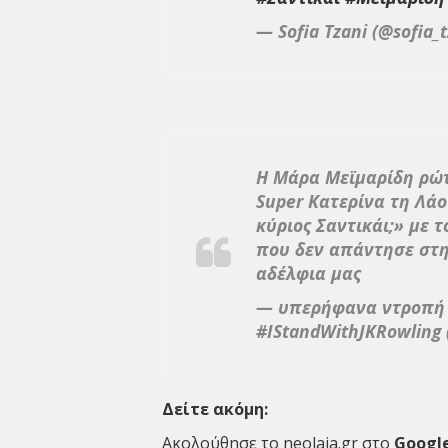
— Sofia Tzani (@sofia_
Η Μάρα Μεϊμαρίδη ρώτ
Super Κατερίνα τη Λάο
κύριος Σαντικάι;» με τ
που δεν απάντησε στη
αδέλφια μας
— υπερήφανα ντροπή τ
#IStandWithJKRowling
Δείτε ακόμη:
Ακολούθησε το neolaia.gr στο
Googl