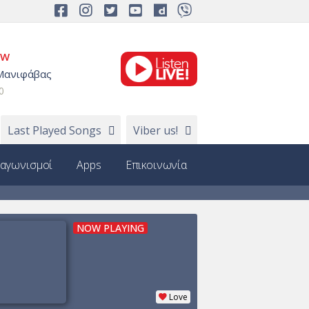
OW
Μανιφάβας
0
Last Played Songs
Viber us!
ιαγωνισμοί
Apps
Επικοινωνία
NOW PLAYING
Love