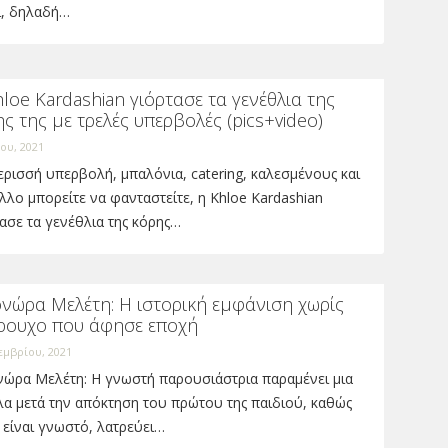
ι, δηλαδή…
loe Kardashian γιόρτασε τα γενέθλια της
ς της με τρελές υπερβολές (pics+video)
ίου, 2021
ρισσή υπερβολή, μπαλόνια, catering, καλεσμένους και
άλλο μπορείτε να φανταστείτε, η Khloe Kardashian
ασε τα γενέθλια της κόρης…
ονώρα Μελέτη: Η ιστορική εμφάνιση χωρίς
ρουχο που άφησε εποχή
εμβρίου, 2021
νώρα Μελέτη: Η γνωστή παρουσιάστρια παραμένει μια
α μετά την απόκτηση του πρώτου της παιδιού, καθώς
είναι γνωστό, λατρεύει…