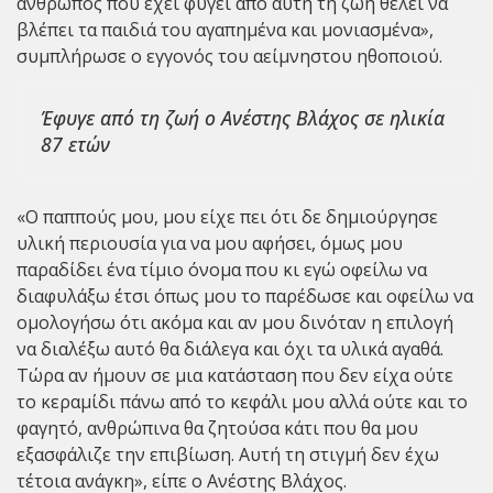
άνθρωπος που έχει φύγει από αυτή τη ζωή θέλει να
βλέπει τα παιδιά του αγαπημένα και μονιασμένα»,
συμπλήρωσε ο εγγονός του αείμνηστου ηθοποιού.
Έφυγε από τη ζωή ο Ανέστης Βλάχος σε ηλικία
87 ετών
«Ο παππούς μου, μου είχε πει ότι δε δημιούργησε
υλική περιουσία για να μου αφήσει, όμως μου
παραδίδει ένα τίμιο όνομα που κι εγώ οφείλω να
διαφυλάξω έτσι όπως μου το παρέδωσε και οφείλω να
ομολογήσω ότι ακόμα και αν μου δινόταν η επιλογή
να διαλέξω αυτό θα διάλεγα και όχι τα υλικά αγαθά.
Τώρα αν ήμουν σε μια κατάσταση που δεν είχα ούτε
το κεραμίδι πάνω από το κεφάλι μου αλλά ούτε και το
φαγητό, ανθρώπινα θα ζητούσα κάτι που θα μου
εξασφάλιζε την επιβίωση. Αυτή τη στιγμή δεν έχω
τέτοια ανάγκη», είπε ο Ανέστης Βλάχος.