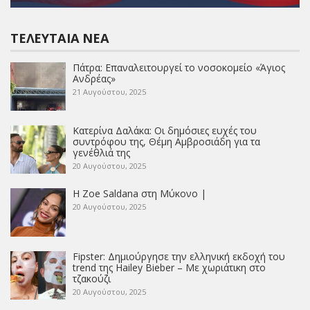
ΤΕΛΕΥΤΑΊΑ ΝΈΑ
Πάτρα: Επαναλειτουργεί το νοσοκομείο «Άγιος
Ανδρέας»
21 Αυγούστου, 2025
Κατερίνα Δαλάκα: Οι δημόσιες ευχές του
συντρόφου της, Θέμη Αμβροσιάδη για τα
γενέθλιά της
20 Αυγούστου, 2025
Η Zoe Saldana στη Μύκονο |
20 Αυγούστου, 2025
Fipster: Δημιούργησε την ελληνική εκδοχή του
trend της Hailey Bieber – Με χωριάτικη στο
τζακούζι
20 Αυγούστου, 2025