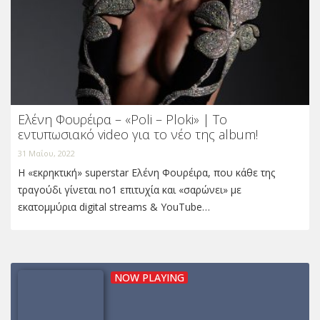
Ελένη Φουρέιρα – «Poli – Ploki» | Το
εντυπωσιακό video για το νέο της album!
31 Μαΐου, 2022
Η «εκρηκτική» superstar Ελένη Φουρέιρα, που κάθε της
τραγούδι γίνεται no1 επιτυχία και «σαρώνει» με
εκατομμύρια digital streams & YouTube…
NOW PLAYING