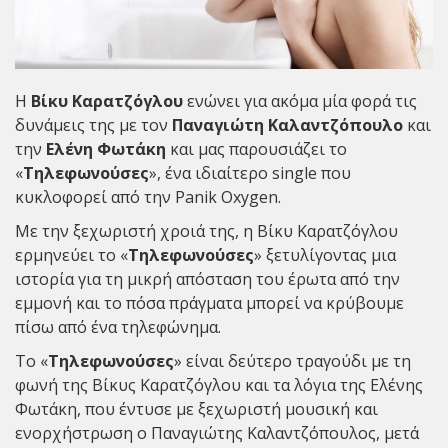
Η
Βίκυ Καρατζόγλου
ενώνει για ακόμα μία φορά τις
δυνάμεις της με τον
Παναγιώτη Καλαντζόπουλο
και
την
Ελένη Φωτάκη
και μας παρουσιάζει το
«
Τηλεφωνούσες
», ένα ιδιαίτερο single που
κυκλοφορεί από την Panik Oxygen.
Με την ξεχωριστή χροιά της, η Βίκυ Καρατζόγλου
ερμηνεύει το «
Τηλεφωνούσες
» ξετυλίγοντας μια
ιστορία για τη μικρή απόσταση του έρωτα από την
εμμονή και το πόσα πράγματα μπορεί να κρύβουμε
πίσω από ένα τηλεφώνημα.
Το «
Τηλεφωνούσες
» είναι δεύτερο τραγούδι με τη
φωνή της Βίκυς Καρατζόγλου και τα λόγια της Ελένης
Φωτάκη, που έντυσε με ξεχωριστή μουσική και
ενορχήστρωση ο Παναγιώτης Καλαντζόπουλος, μετά