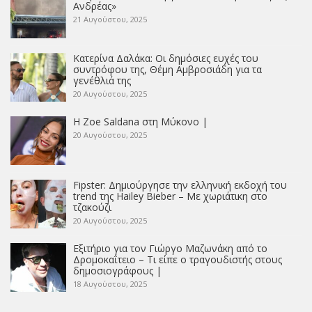
Ανδρέας»
21 Αυγούστου, 2025
Κατερίνα Δαλάκα: Οι δημόσιες ευχές του
συντρόφου της, Θέμη Αμβροσιάδη για τα
γενέθλιά της
20 Αυγούστου, 2025
Η Zoe Saldana στη Μύκονο |
20 Αυγούστου, 2025
Fipster: Δημιούργησε την ελληνική εκδοχή του
trend της Hailey Bieber – Με χωριάτικη στο
τζακούζι
20 Αυγούστου, 2025
Εξιτήριο για τον Γιώργο Μαζωνάκη από το
Δρομοκαΐτειο – Τι είπε ο τραγουδιστής στους
δημοσιογράφους |
18 Αυγούστου, 2025