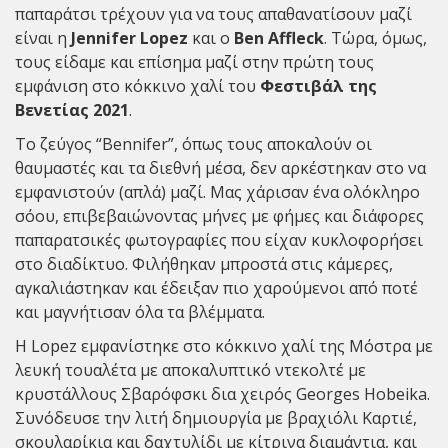
παπαράτσι τρέχουν για να τους απαθανατίσουν μαζί
είναι η
Jennifer Lopez
και ο
Ben Affleck
. Τώρα, όμως,
τους είδαμε και επίσημα μαζί στην πρώτη τους
εμφάνιση στο κόκκινο χαλί του
Φεστιβάλ της
Βενετίας 2021
.
Το ζεύγος “Bennifer”, όπως τους αποκαλούν οι
θαυμαστές και τα διεθνή μέσα, δεν αρκέστηκαν στο να
εμφανιστούν (απλά) μαζί. Μας χάρισαν ένα ολόκληρο
σόου, επιβεβαιώνοντας μήνες με φήμες και διάφορες
παπαρατσικές φωτογραφίες που είχαν κυκλοφορήσει
στο διαδίκτυο. Φιλήθηκαν μπροστά στις κάμερες,
αγκαλιάστηκαν και έδειξαν πιο χαρούμενοι από ποτέ
και μαγνήτισαν όλα τα βλέμματα.
Η Lopez εμφανίστηκε στο κόκκινο χαλί της Μόστρα με
λευκή τουαλέτα με αποκαλυπτικό ντεκολτέ με
κρυστάλλους Σβαρόφσκι δια χειρός Georges Hobeika.
Συνόδευσε την λιτή δημιουργία με βραχιόλι Καρτιέ,
σκουλαρίκια και δαχτυλίδι με κίτρινα διαμάντια, και