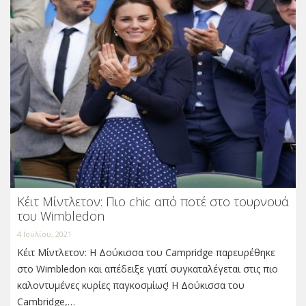
Κέιτ Μίντλετον: Πιο chic από ποτέ στο τουρνουά
του Wimbledon
4 Ιουλίου, 2021
Κέιτ Μίντλετον: Η Δούκισσα του Campridge παρευρέθηκε
στο Wimbledon και απέδειξε γιατί συγκαταλέγεται στις πιο
καλοντυμένες κυρίες παγκοσμίως! Η Δούκισσα του
Cambridge,…