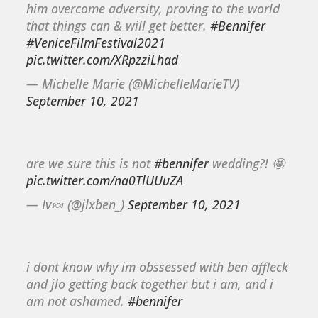
him overcome adversity, proving to the world
that things can & will get better.
#Bennifer
#VeniceFilmFestival2021
pic.twitter.com/XRpzziLhad
— Michelle Marie (@MichelleMarieTV)
September 10, 2021
are we sure this is not
#bennifer
wedding?! 🤩
pic.twitter.com/na0TlUUuZA
— Iv🍬 (@jlxben_)
September 10, 2021
i dont know why im obssessed with ben affleck
and jlo getting back together but i am, and i
am not ashamed.
#bennifer