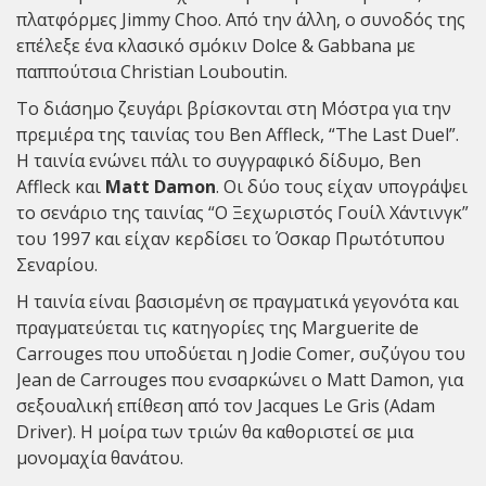
πλατφόρμες Jimmy Choo. Από την άλλη, ο συνοδός της
επέλεξε ένα κλασικό σμόκιν Dolce & Gabbana με
παππούτσια Christian Louboutin.
Το διάσημο ζευγάρι βρίσκονται στη Μόστρα για την
πρεμιέρα της ταινίας του Ben Affleck, “The Last Duel”.
Η ταινία ενώνει πάλι το συγγραφικό δίδυμο, Ben
Affleck και
Matt Damon
. Οι δύο τους είχαν υπογράψει
το σενάριο της ταινίας “Ο Ξεχωριστός Γουίλ Χάντινγκ”
του 1997 και είχαν κερδίσει το Όσκαρ Πρωτότυπου
Σεναρίου.
Η ταινία είναι βασισμένη σε πραγματικά γεγονότα και
πραγματεύεται τις κατηγορίες της Marguerite de
Carrouges που υποδύεται η Jodie Comer, συζύγου του
Jean de Carrouges που ενσαρκώνει ο Matt Damon, για
σεξουαλική επίθεση από τον Jacques Le Gris (Adam
Driver). Η μοίρα των τριών θα καθοριστεί σε μια
μονομαχία θανάτου.